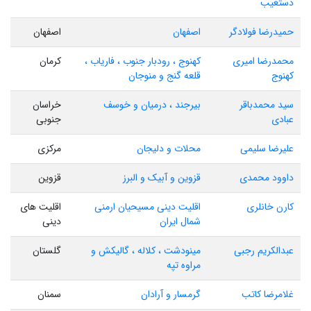
دستغیب
حمیدرضا فولادگر
اصفهان
اصفهان
محمدرضا امیری
کهنوج ، رودبار جنوب ، فاریاب ،
کرمان
کهنوج
قلعه گنج و منوجان
سید محمدباقر
بیرجند ، درمیان و خوسف
خراسان
عبادی
جنوبی
علیرضا سلیمی
محلات و دلیجان
مرکزی
داوود محمدی
قزوین و آبیک و البرز
قزوین
کارن خانلری
اقلیت دینی مسیحیان ارمنی
اقلیت های
شمال ایران
دینی
عبدالکریم رجبی
مینودشت ، کلاله ، گالیکش و
گلستان
مراوه تپه
غلامرضا کاتب
گرمسار و آرادان
سمنان