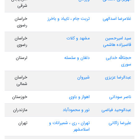
شرقی
غلامرضا اسدالهی
تربت جام ، تایباد و باخرز
خراسان
رضوی
سید امیرحسین
مشهد و کلات
خراسان
قاضیزاده هاشمی
رضوی
حجتالله خدایی
دلفان و سلسله
لرستان
سوری
عبدالرضا عزیزی
شیروان
خراسان
شمالی
ناصر سودانی
اهواز و باوی
خوزستان
عبدالوحید فیاضی
نور و محمودآباد
مازندران
علیرضا زاکانی
تهران ، ری ، شمیرانات و
تهران
اسلامشهر