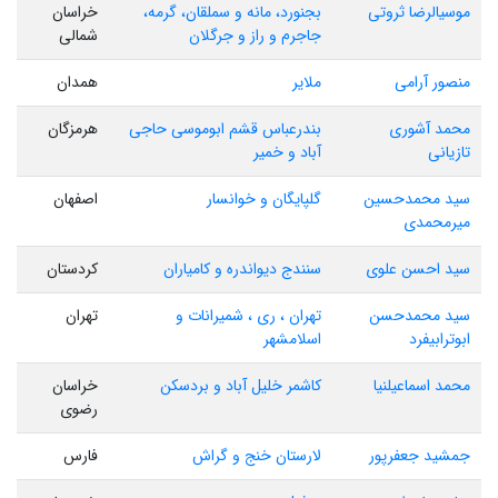
موسیالرضا ثروتی
بجنورد، مانه و سملقان، گرمه،
خراسان
جاجرم و راز و جرگلان
شمالی
منصور آرامی
ملایر
همدان
محمد آشوری
بندرعباس قشم ابوموسی حاجی
هرمزگان
تازیانی
آباد و خمیر
سید محمدحسین
گلپایگان و خوانسار
اصفهان
میرمحمدی
سید احسن علوی
سنندج دیواندره و کامیاران
کردستان
سید محمدحسن
تهران ، ری ، شمیرانات و
تهران
ابوترابیفرد
اسلامشهر
محمد اسماعیلنیا
کاشمر خلیل آباد و بردسکن
خراسان
رضوی
جمشید جعفرپور
لارستان خنج و گراش
فارس