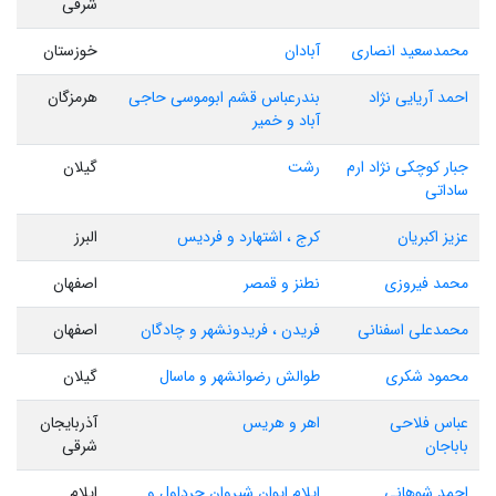
شرقی
محمدسعید انصاری
آبادان
خوزستان
احمد آریایی نژاد
بندرعباس قشم ابوموسی حاجی
هرمزگان
آباد و خمیر
جبار کوچکی نژاد ارم
رشت
گیلان
ساداتی
عزیز اکبریان
کرج ، اشتهارد و فردیس
البرز
محمد فیروزی
نطنز و قمصر
اصفهان
محمدعلی اسفنانی
فریدن ، فریدونشهر و چادگان
اصفهان
محمود شکری
طوالش رضوانشهر و ماسال
گیلان
عباس فلاحی
اهر و هریس
آذربایجان
باباجان
شرقی
احمد شوهانی
ایلام ایوان شیروان چرداول و
ایلام