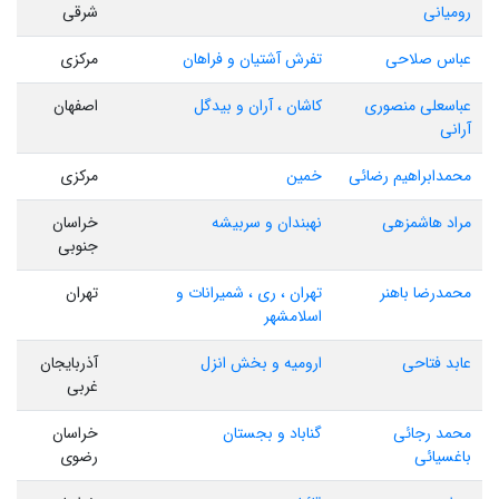
رومیانی
شرقی
عباس صلاحی
تفرش آشتیان و فراهان
مرکزی
عباسعلی منصوری
کاشان ، آران و بیدگل
اصفهان
آرانی
محمدابراهیم رضائی
خمین
مرکزی
مراد هاشمزهی
نهبندان و سربیشه
خراسان
جنوبی
محمدرضا باهنر
تهران ، ری ، شمیرانات و
تهران
اسلامشهر
عابد فتاحی
ارومیه و بخش انزل
آذربایجان
غربی
محمد رجائی
گناباد و بجستان
خراسان
باغسیائی
رضوی