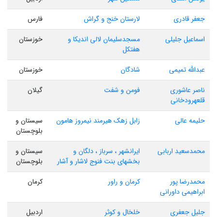
جعفر قادری
لارستان خنج و گراش
فارس
اسماعیل جلیلی
مسجدسلیمان لالی اندیکا و
خوزستان
هفتکل
عبدالله تمیمی
شادگان
خوزستان
ناصر عاشوری
فومن و شفت
گیلان
قلعهرودخانی
حلیمه عالی
زابل زهک هیرمند نیمروز هامون
سیستان و
بلوچستان
محمدسعید اربابی
ایرانشهر ، سرباز ، دلگان و
سیستان و
بخشهای بنت فنوج لاشار و آشار
بلوچستان
محمدرضا پور
کرمان و راور
کرمان
ابراهیمی داورانی
جلیل جعفری
خلخال و کوثر
اردبیل