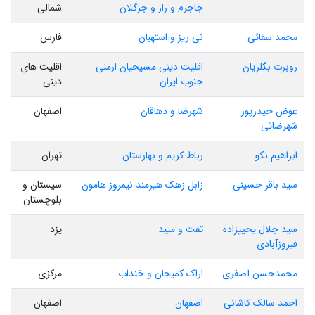
جاجرم و راز و جرگلان
شمالی
محمد سقائی
نی ریز و استهبان
فارس
روبرت بگلریان
اقلیت دینی مسیحیان ارمنی
اقلیت های
جنوب ایران
دینی
عوض حیدرپور
شهرضا و دهاقان
اصفهان
شهرضائی
ابراهیم نکو
رباط کریم و بهارستان
تهران
سید باقر حسینی
زابل زهک هیرمند نیمروز هامون
سیستان و
بلوچستان
سید جلال یحییزاده
تفت و میبد
یزد
فیروزآبادی
محمدحسن آصفری
اراک کمیجان و خنداب
مرکزی
احمد سالک کاشانی
اصفهان
اصفهان