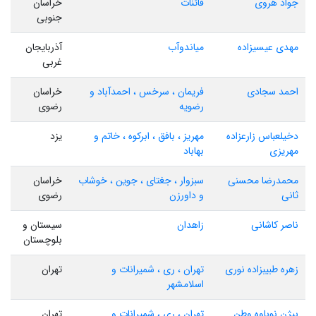
جواد هروی
قائنات
خراسان
جنوبی
مهدی عیسیزاده
میاندوآب
آذربایجان
غربی
احمد سجادی
فریمان ، سرخس ، احمدآباد و
خراسان
رضویه
رضوی
دخیلعباس زارعزاده
مهریز ، بافق ، ابرکوه ، خاتم و
یزد
مهریزی
بهاباد
محمدرضا محسنی
سبزوار ، جغتای ، جوین ، خوشاب
خراسان
ثانی
و داورزن
رضوی
ناصر کاشانی
زاهدان
سیستان و
بلوچستان
زهره طبیبزاده نوری
تهران ، ری ، شمیرانات و
تهران
اسلامشهر
بیژن نوباوه وطن
تهران ، ری ، شمیرانات و
تهران