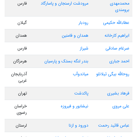
محمدمهدی
مرودشت ارسنجان و پاسارگاد
فارس
برومندی
عطاءالله حکیمی
رودبار
گیلان
ابراهیم کارخانه
همدان و فامنین
همدان
ضرغام صادقی
شیراز
فارس
احمد جباری
بندر لنگه بستک و پارسیان
هرمزگان
روحالله بیگی ئیلانلو
میاندوآب
آذربایجان
غربی
فرهاد بشیری
پاکدشت
تهران
علی مروی
نیشابور و فیروزه
خراسان
رضوی
عباس قائید رحمت
دورود و ازنا
لرستان