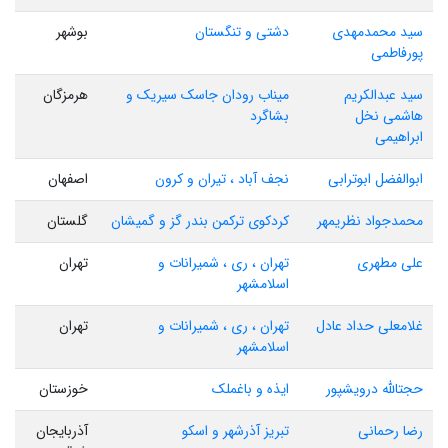
سید محمدمهدی
دشتی و تنگستان
بوشهر
پورفاطمی
سید عبدالکریم
میناب رودان جاسک سیریک و
هرمزگان
هاشمی نخل
بشاگرد
ابراهیمی
ابوالفضل ابوترابی
نجف آباد ، تیران و کرون
اصفهان
محمدجواد نظریمهر
کردکوی ترکمن بندر گز و گمیشان
گلستان
علی مطهری
تهران ، ری ، شمیرانات و
تهران
اسلامشهر
غلامعلی حداد عادل
تهران ، ری ، شمیرانات و
تهران
اسلامشهر
حجتالله درویشپور
ایذه و باغملک
خوزستان
رضا رحمانی
تبریز آذرشهر و اسکو
آذربایجان