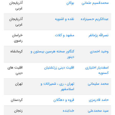
محمدقسیم عثمانی
بوکان
آذربایجان
غربی
عبدالکریم حسینزاده
نقده و اشنویه
آذربایجان
غربی
نصرالله پژمانفر
مشهد و کلات
خراسان
رضوی
وحید احمدی
کنگاور صحنه هرسین بیستون و
کرمانشاه
دینور
اسفندیار اختیاری
اقلیت دینی زرتشتیان
اقلیت های
کسنویه
دینی
محمد سلیمانی
تهران ، ری ، شمیرانات و
تهران
اسلامشهر
حامد قادرمزی
قروه و دهگلان
کردستان
سید محمدعلی
خدابنده
زنجان