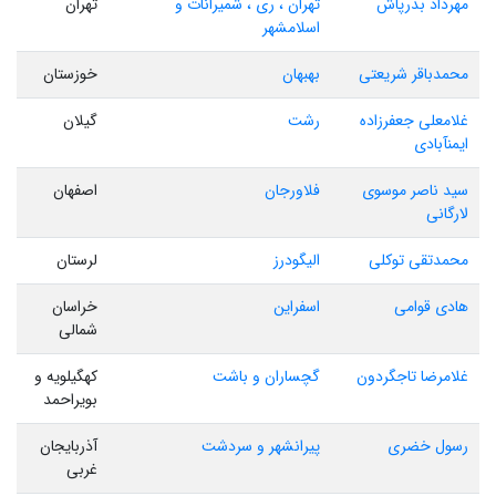
مهرداد بذرپاش
تهران ، ری ، شمیرانات و
تهران
اسلامشهر
محمدباقر شریعتی
بهبهان
خوزستان
غلامعلی جعفرزاده
رشت
گیلان
ایمنآبادی
سید ناصر موسوی
فلاورجان
اصفهان
لارگانی
محمدتقی توکلی
الیگودرز
لرستان
هادی قوامی
اسفراین
خراسان
شمالی
غلامرضا تاجگردون
گچساران و باشت
کهگیلویه و
بویراحمد
رسول خضری
پیرانشهر و سردشت
آذربایجان
غربی