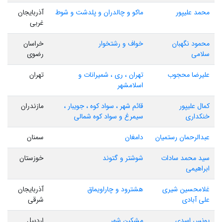
محمد علیپور
ماکو و چالدران و پلدشت و شوط
آذربایجان
غربی
محمود نگهبان
خواف و رشتخوار
خراسان
سلامی
رضوی
علیرضا محجوب
تهران ، ری ، شمیرانات و
تهران
اسلامشهر
کمال علیپور
قائم شهر ، سواد کوه ، جویبار ،
مازندران
خنکداری
سیمرغ و سواد کوه شمالی
عبدالرحمان رستمیان
دامغان
سمنان
سید محمد سادات
شوشتر و گتوند
خوزستان
ابراهیمی
غلامحسین شیری
هشترود و چاراویماق
آذربایجان
علی آبادی
شرقی
یونس اسدی
مشکین شهر
اردبیل