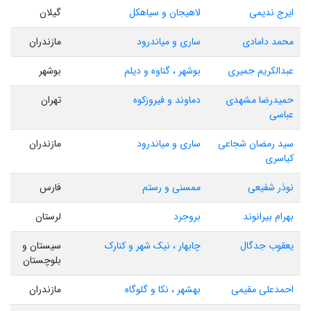
ایرج ندیمی
لاهیجان و سیاهکل
گیلان
محمد دامادی
ساری و میاندرود
مازندران
عبدالکریم جمیری
بوشهر ، گناوه و دیلم
بوشهر
حمیدرضا مشهدی
دماوند و فیروزکوه
تهران
عباسی
سید رمضان شجاعی
ساری و میاندرود
مازندران
کیاسری
نوذر شفیعی
ممسنی و رستم
فارس
بهرام بیرانوند
بروجرد
لرستان
یعقوب جدگال
چابهار ، نیک شهر و کنارک
سیستان و
بلوچستان
احمدعلی مقیمی
بهشهر ، نکا و گلوگاه
مازندران