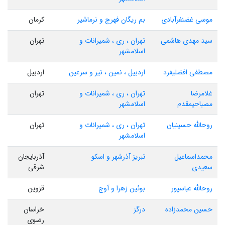
موسی غضنفرآبادی
بم ریگان فهرج و نرماشیر
کرمان
سید مهدی هاشمی
تهران ، ری ، شمیرانات و
تهران
اسلامشهر
مصطفی افضلیفرد
اردبیل ، نمین ، نیر و سرعین
اردبیل
غلامرضا
تهران ، ری ، شمیرانات و
تهران
مصباحیمقدم
اسلامشهر
روحالله حسینیان
تهران ، ری ، شمیرانات و
تهران
اسلامشهر
محمداسماعیل
تبریز آذرشهر و اسکو
آذربایجان
سعیدی
شرقی
روحالله عباسپور
بوئین زهرا و آوج
قزوین
حسین محمدزاده
درگز
خراسان
رضوی