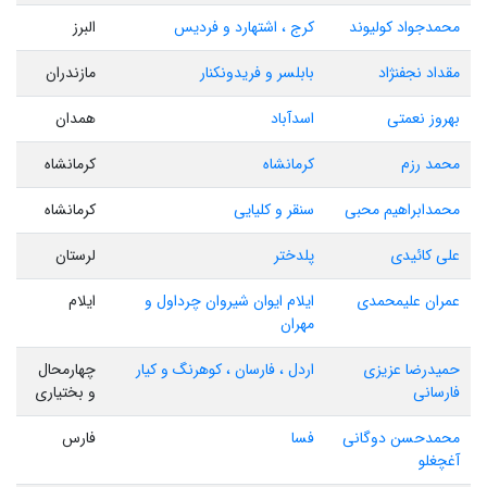
محمدجواد کولیوند
کرج ، اشتهارد و فردیس
البرز
مقداد نجفنژاد
بابلسر و فریدونکنار
مازندران
بهروز نعمتی
اسدآباد
همدان
محمد رزم
کرمانشاه
کرمانشاه
محمدابراهیم محبی
سنقر و کلیایی
کرمانشاه
علی کائیدی
پلدختر
لرستان
عمران علیمحمدی
ایلام ایوان شیروان چرداول و
ایلام
مهران
حمیدرضا عزیزی
اردل ، فارسان ، کوهرنگ و کیار
چهارمحال
فارسانی
و بختیاری
محمدحسن دوگانی
فسا
فارس
آغچغلو