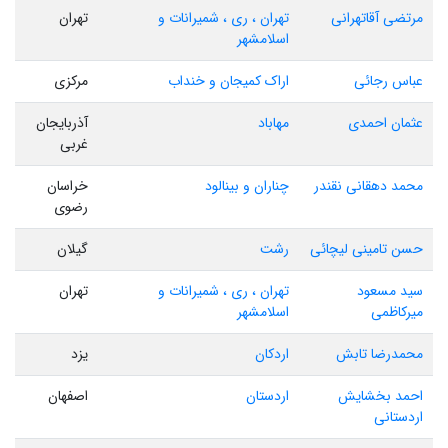
مرتضی آقاتهرانی
تهران ، ری ، شمیرانات و
تهران
اسلامشهر
عباس رجائی
اراک کمیجان و خنداب
مرکزی
عثمان احمدی
مهاباد
آذربایجان
غربی
محمد دهقانی نقندر
چناران و بینالود
خراسان
رضوی
حسن تامینی لیچائی
رشت
گیلان
سید مسعود
تهران ، ری ، شمیرانات و
تهران
میرکاظمی
اسلامشهر
محمدرضا تابش
اردکان
یزد
احمد بخشایش
اردستان
اصفهان
اردستانی