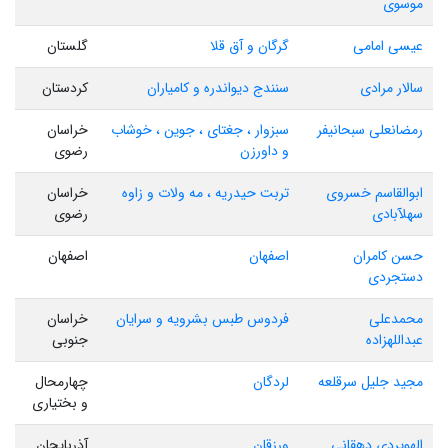
موسوی
عیسی امامی
گرگان و آق قلا
گلستان
سالار مرادی
سنندج دیواندره و کامیاران
کردستان
رمضانعلی سبحانیفر
سبزوار ، جغتای ، جوین ، خوشاب
خراسان
و داورزن
رضوی
ابوالقاسم خسروی
تربت حیدریه ، مه ولات و زاوه
خراسان
سهلآبادی
رضوی
حسن کامران
اصفهان
اصفهان
دستجردی
محمدعلی
فردوس طبس بشرویه و سرایان
خراسان
عبداللهزاده
جنوبی
مجید جلیل سرقلعه
لردگان
چهارمحال
و بختیاری
الهویردی دهقانی
ورزقان
آذربایجان