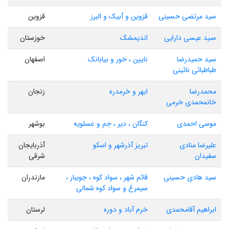
سید مرتضی حسینی
قزوین و آبیک و البرز
قزوین
صید عیسی دارایی
اندیمشک
خوزستان
سید حمیدرضا
نایین ، خور و بیابانک
اصفهان
طباطبائی نائینی
محمدرضا
ابهر و خرمدره
زنجان
خانمحمدی خرمی
موسی احمدی
کنگان ، دیر ، جم و عسلویه
بوشهر
علیرضا منادی
تبریز آذرشهر و اسکو
آذربایجان
سفیدان
شرقی
سید هادی حسینی
قائم شهر ، سواد کوه ، جویبار ،
مازندران
سیمرغ و سواد کوه شمالی
ابراهیم آقامحمدی
خرم آباد و دوره
لرستان