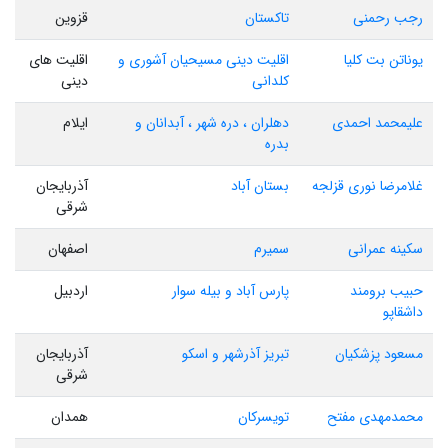
رجب رحمنی
تاکستان
قزوین
یوناتن بت کلیا
اقلیت دینی مسیحیان آشوری و
اقلیت های
کلدانی
دینی
علیمحمد احمدی
دهلران ، دره شهر ، آبدانان و
ایلام
بدره
غلامرضا نوری قزلجه
بستان آباد
آذربایجان
شرقی
سکینه عمرانی
سمیرم
اصفهان
حبیب برومند
پارس آباد و بیله سوار
اردبیل
داشقاپو
مسعود پزشکیان
تبریز آذرشهر و اسکو
آذربایجان
شرقی
محمدمهدی مفتح
تویسرکان
همدان