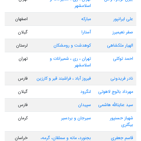
اسلامشهر
علی ایرانپور
مبارکه
اصفهان
صفر نعیمیرز
آستارا
گیلان
الهیار ملکشاهی
کوهدشت و رومشکان
لرستان
احمد توکلی
تهران ، ری ، شمیرانات و
تهران
اسلامشهر
نادر فریدونی
فیروز آباد ، فراشبند قیر و کارزین
فارس
مهرداد بائوج لاهوتی
لنگرود
گیلان
سید عنایتالله هاشمی
سپیدان
فارس
شهباز حسنپور
سیرجان و بردسیر
کرمان
بیگلری
قاسم جعفری
بجنورد، مانه و سملقان، گرمه،
خراسان