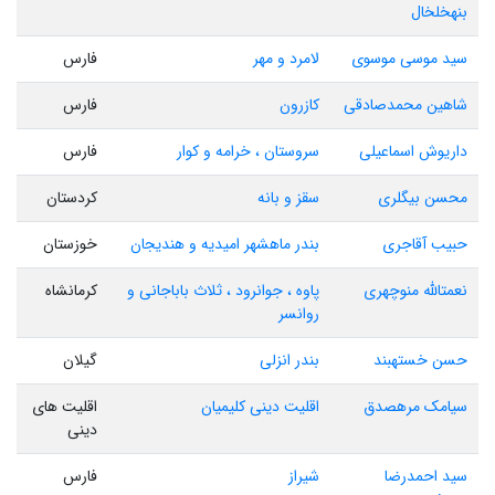
بنهخلخال
سید موسی موسوی
لامرد و مهر
فارس
شاهین محمدصادقی
کازرون
فارس
داریوش اسماعیلی
سروستان ، خرامه و کوار
فارس
محسن بیگلری
سقز و بانه
کردستان
حبیب آقاجری
بندر ماهشهر امیدیه و هندیجان
خوزستان
نعمتالله منوچهری
پاوه ، جوانرود ، ثلاث باباجانی و
کرمانشاه
روانسر
حسن خستهبند
بندر انزلی
گیلان
سیامک مرهصدق
اقلیت دینی کلیمیان
اقلیت های
دینی
سید احمدرضا
شیراز
فارس