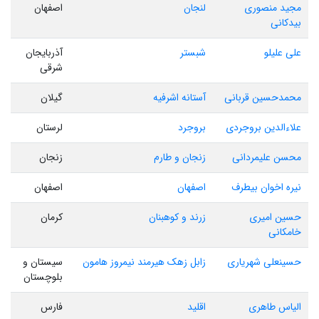
مجید منصوری
لنجان
اصفهان
بیدکانی
علی علیلو
شبستر
آذربایجان
شرقی
محمدحسین قربانی
آستانه اشرفیه
گیلان
علاءالدین بروجردی
بروجرد
لرستان
محسن علیمردانی
زنجان و طارم
زنجان
نیره اخوان بیطرف
اصفهان
اصفهان
حسین امیری
زرند و کوهبنان
کرمان
خامکانی
حسینعلی شهریاری
زابل زهک هیرمند نیمروز هامون
سیستان و
بلوچستان
الیاس طاهری
اقلید
فارس