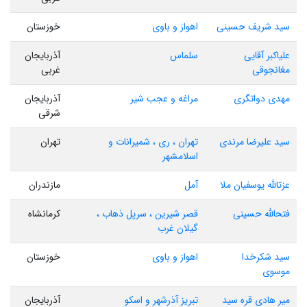
سید شریف حسینی
اهواز و باوی
خوزستان
علیاکبر آقایی
سلماس
آذربایجان
مغانجوقی
غربی
مهدی دواتگری
مراغه و عجب شیر
آذربایجان
شرقی
سید علیرضا مرندی
تهران ، ری ، شمیرانات و
تهران
اسلامشهر
عزتالله یوسفیان ملا
آمل
مازندران
فتحالله حسینی
قصر شیرین ، سرپل ذهاب ،
کرمانشاه
گیلان غرب
سید شکرخدا
اهواز و باوی
خوزستان
موسوی
میر هادی قره سید
تبریز آذرشهر و اسکو
آذربایجان