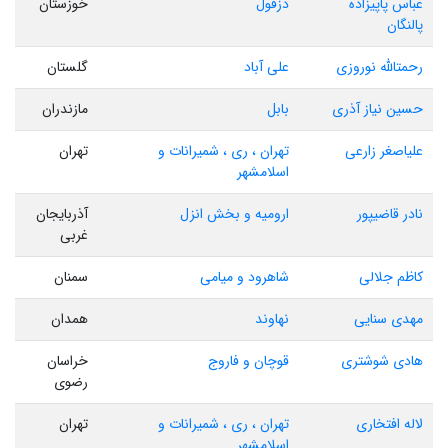
عباس پاپیزاده
دزفول
خوزستان
پالنگان
رحمتالله نوروزی
علی آباد
گلستان
حسین نیاز آذری
بابل
مازندران
علیاصغر زارعی
تهران ، ری ، شمیرانات و
تهران
اسلامشهر
نادر قاضیپور
ارومیه و بخش انزل
آذربایجان
غربی
کاظم جلالی
شاهرود و میامی
سمنان
مهدی سنایی
نهاوند
همدان
هادی شوشتری
قوچان و فاروج
خراسان
رضوی
لاله افتخاری
تهران ، ری ، شمیرانات و
تهران
اسلامشهر