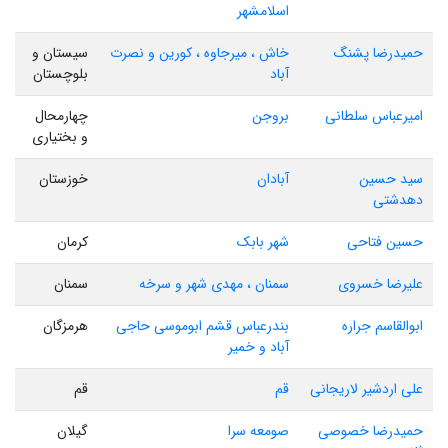
اسلامشهر
حمیدرضا پشنگ
خاش ، میرجاوه ، کورین و نصرت
سیستان و
آباد
بلوچستان
امیرعباس سلطانی
بروجن
چهارمحال
و بختیاری
سید حسین
آبادان
خوزستان
دهدشتی
حسین فتاحی
شهر بابک
کرمان
علیرضا خسروی
سمنان ، مهدی شهر و سرخه
سمنان
ابوالقاسم جراره
بندرعباس قشم ابوموسی حاجی
هرمزگان
آباد و خمیر
علی اردشیر لاریجانی
قم
قم
حمیدرضا خصوصی
صومعه سرا
گیلان