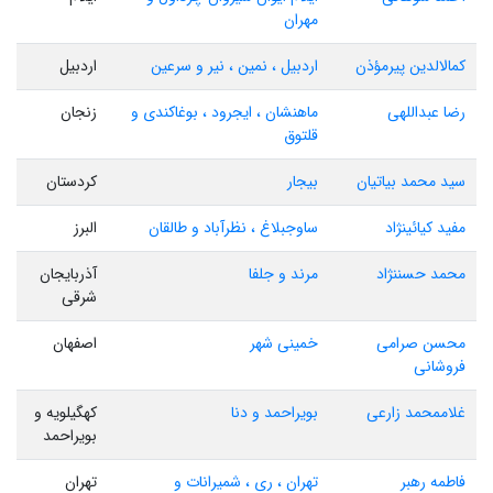
مهران
کمالالدین پیرمؤذن
اردبیل ، نمین ، نیر و سرعین
اردبیل
رضا عبداللهی
ماهنشان ، ایجرود ، بوغاکندی و
زنجان
قلتوق
سید محمد بیاتیان
بیجار
کردستان
مفید کیائینژاد
ساوجبلاغ ، نظرآباد و طالقان
البرز
محمد حسننژاد
مرند و جلفا
آذربایجان
شرقی
محسن صرامی
خمینی شهر
اصفهان
فروشانی
غلاممحمد زارعی
بویراحمد و دنا
کهگیلویه و
بویراحمد
فاطمه رهبر
تهران ، ری ، شمیرانات و
تهران