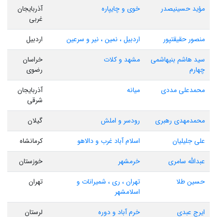
مؤید حسینیصدر
خوی و چایپاره
آذربایجان
غربی
منصور حقیقتپور
اردبیل ، نمین ، نیر و سرعین
اردبیل
سید هاشم بنیهاشمی
مشهد و کلات
خراسان
چهارم
رضوی
محمدعلی مددی
میانه
آذربایجان
شرقی
محمدمهدی رهبری
رودسر و املش
گیلان
علی جلیلیان
اسلام آباد غرب و دالاهو
کرمانشاه
عبدالله سامری
خرمشهر
خوزستان
حسین طلا
تهران ، ری ، شمیرانات و
تهران
اسلامشهر
ایرج عبدی
خرم آباد و دوره
لرستان