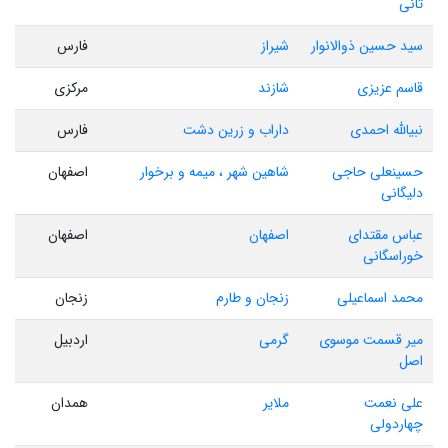
ثانی
سید حسین ذوالانوار
شیراز
فارس
قاسم عزیزی
شازند
مرکزی
نبیالله احمدی
داراب و زرین دشت
فارس
حسینعلی حاجی
شاهین شهر ، میمه و برخوار
اصفهان
دلیگانی
عباس مقتدای
اصفهان
اصفهان
خوراسگانی
محمد اسماعیلی
زنجان و طارم
زنجان
میر قسمت موسوی
گرمی
اردبیل
اصل
علی نعمت
ملایر
همدان
چهاردولی