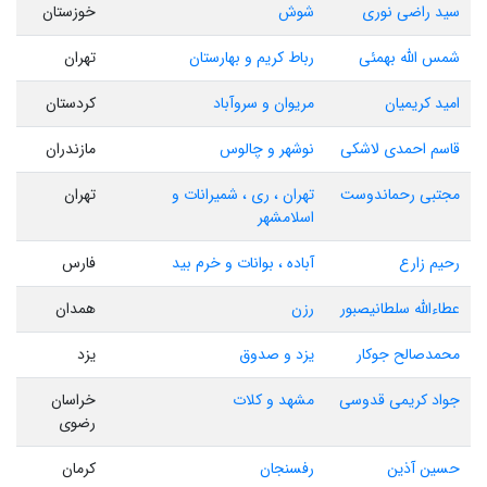
سید راضی نوری
شوش
خوزستان
شمس الله بهمئی
رباط کریم و بهارستان
تهران
امید کریمیان
مریوان و سروآباد
کردستان
قاسم احمدی لاشکی
نوشهر و چالوس
مازندران
مجتبی رحماندوست
تهران ، ری ، شمیرانات و
تهران
اسلامشهر
رحیم زارع
آباده ، بوانات و خرم بید
فارس
عطاءالله سلطانیصبور
رزن
همدان
محمدصالح جوکار
یزد و صدوق
یزد
جواد کریمی قدوسی
مشهد و کلات
خراسان
رضوی
حسین آذین
رفسنجان
کرمان