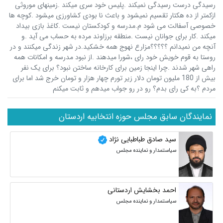
رسیدگی درست رسیدگی نمیکند .پلیس خود سری میکند .زمینهای موروثی
ازکمتر از ده هکتار تقسیم نمیشود و باعث نا بودی کشاورزی میشود .کوچه ها
خصوصی آسفالت می شود م.مدرسه و کودکستان نیست .کاغذ بازی بیداد
میکند .کار برای جوانان نیست .منطقه برزاوند مرده به حساب می آید .و
آنچه من نمیدانم ؟؟؟؟؟مزارع نهوج همه خشکید.در شهر زندگی میکنند و در
روستا به قوم خویش خود رای ،شورا میدهند .از نبود مدرسه و امکانات همه
راهی شهر شدند .چرا اینجا زمین برای کارخانه ساختن نبود؟ برای یک نفر
بیش از 180 ملیون تومان دلار زیر تورم چهار هزار و تومان خرج شد اما برای
مردم ؟به کی رای بدم؟ رو در رو جواب میدهم و ثابت میکنم
نمایندگان سابق مجلس حوزه انتخابیه اردستان
سید صادق طباطبایی نژاد
سیاستمدار و نماینده مجلس
احمد بخشایش اردستانی
سیاستمدار و نماینده مجلس