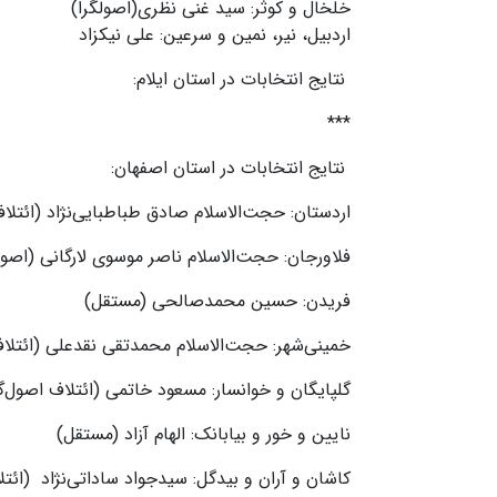
خلخال و کوثر: سید غنی نظری(اصولگرا)
اردبیل، نیر، نمین و سرعین: علی نیکزاد
نتایج انتخابات در استان ایلام:
***
نتایج انتخابات در استان اصفهان:
اردستان: حجت‌الاسلام صادق طباطبایی‌نژاد (ائتلا
فلاورجان: حجت‌الاسلام ناصر موسوی لارگانی (اصول
فریدن: حسین محمدصالحی (مستقل)
خمینی‌شهر: حجت‌الاسلام محمدتقی نقدعلی (ائتلاف
گلپایگان و خوانسار: مسعود خاتمی (ائتلاف اصول‌گر
نایین و خور و بیابانک: الهام آزاد (مستقل)
کاشان و آران و بیدگل: سیدجواد ساداتی‌نژاد (ائتل