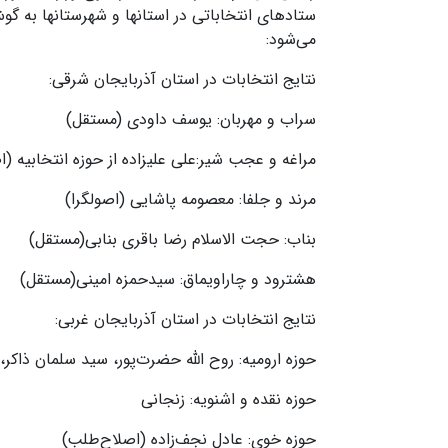
ستادهای انتخاباتی در استانها و شهرستانها به گو
می‌شود:
نتایج انتخابات در استان آذربایجان شرقی:
سراب و مهربان: یوسف داودی (مستقل)
مراغه و عجب شیر:علی علیزاده از حوزه انتخابیه (ا
مرند و جلفا: معصومه پاشایی (اصولگرا)
بناب: حجت الاسلام رضا باقری بنابی(مستقل)
هشترود و چاراویماق: سیدحمزه امینی(مستقل)
نتایج انتخابات در استان آذربایجان غربی:
حوزه ارومیه: روح الله حضرت‌پور، سید سلمان ذاکر
حوزه نقده و اشنویه: زنجانی
حوزه خوی: عادل نجف‌زاده (اصلاح‌طلب)