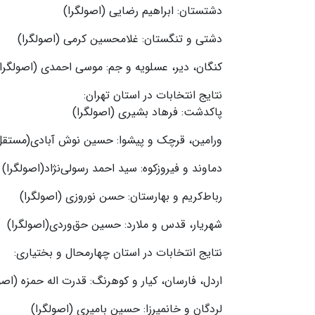
دشتستان: ابراهیم رضایی (اصولگرا)
دشتی و تنگستان: غلامحسین کرمی (اصولگرا)
کنگان، دیر، عسلویه و جم: موسی احمدی (اصولگرا)
نتایج انتخابات در استان تهران:
پاکدشت: فرهاد بشیری (اصولگرا)
ورامین‌، قرچک و پیشوا: حسین نوش آبادی(مستقل
دماوند و فیروزکوه: سید احمد رسولی‌نژاد(اصولگرا)
رباط‌کریم و بهارستان: حسن نوروزی (اصولگرا)
شهریار، قدس و ملارد: حسین حق‌وردی(اصولگرا)
نتایج انتخابات در استان چهارمحال و بختیاری:
اردل، فارسان، کیار و کوهرنگ: قدرت اله حمزه (اصو
لردگان و خانمیرزا: حسین بامیری (اصولگرا)