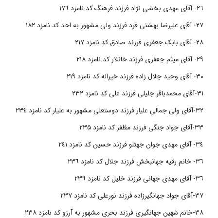
٢٦- آقای مهدی بخشی نژاد فرزند فرهنگ کد نامزد ١٧٦
٢٧- آقای علیرضا بهشتی فرد فرزند ولی مشهور به احد کد نامزد ١٨٢
٢٨- آقای بابک جعفری فرزند صادق کد نامزد ٢١٧
٢٩- آقای میثم جعفری فرزند خانلار کد نامزد ٢١٨
٣٠- آقای وحید جلال زاده فرزند خیراله کد نامزد ٢١٩
٣١-آقای محمدباقر جلیلی فرزند علی کد نامزد ٢٣٢
٣٢-آقای ولی جمالی علیار فرزند دوستعلی مشهور به علیار کد نامزد ٢٣٤
٣٣-آقای جواد جنگی فرزند مظفر کد نامزد ۲۳۵
٣٤- آقای مهدی جوان جهتلو فرزند حسین کد نامزد ٢٤١
٣٦- خانم رقیه جهانبخش فرزند جلال کد نامزد ٢٣٦
٣٦- آقای مهدی جهانی فرزند خلیل کد نامزد ٢٣٩
٣٧-آقای جواد جهانگیرزاده فرزند نورعلی کد نامزد ٢٣٧
٣٨-خانم شهین جهانگیری فرزند بحری مشهور به آرزو کد نامزد ٢٣٨