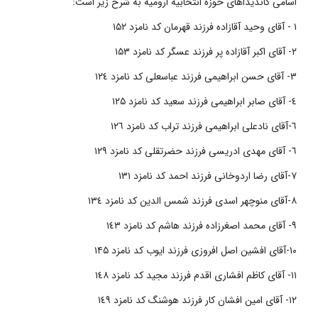
اسامی کاندیداهای حوزه انتخابیه ارومیه به شرح زیر است:
۱ - آقای وحید آقازاده فرزند قهرمان کد نامزد ۱۵۲
٢- آقای اکبر آقازاده پر فرزند عسگر کد نامزد ۱۵۳
٣- آقای حسن ابراهیمی فرزند عباسعلی کد نامزد ١٢٤
٤- آقای صابر ابراهیمی فرزند سعید کد نامزد ۱۲۵
٦-آقای نادعلی ابراهیمی فرزند تراب کد نامزد ١٢٦
٦- آقای مهدی ادریسی فرزند حضرتقلی کد نامزد ١٢٩
٧-آقای رضا اردوخانی فرزند احمد کد نامزد ١٣١
٨-آقای منوچهر اسدی فرزند شمس الدین کد نامزد ١٣٤
٩- آقای محمد اصغرزاده فرزند هاشم کد نامزد ١٤٣
١٠-آقای افشین اصل افروزی فرزند ایوب کد نامزد ۱۴۵
١١- آقای کاظم افشاری اقدم فرزند مجید کد نامزد ١٤٨
١٢- آقای امین افشان کار فرزند هوشنگ کد نامزد ١٤٩