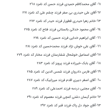
٦١- آقای محمدکاظم حمیدی فرزند حسن کد نامزد ٢٦٨
٦٢-آقای علی حیدری بی صفر فرزند چشم علی کد نامزد ٢٧١
٦٣-خانم زهرا حیدری قطورار فرزند حیدر کد نامزد ٢٧٢
٦٤- آقای محمود خدائی بالستانی فرزند فتاح کد نامزد ۲۷۵
٦٦- آقای ابراهیم خدایی فرزند حسین کد نامزد ٢٧٤
٦٦- آقای علی خوش نژاد فرزند محمدحسین کد نامزد ٢٨١
٦٧-آقای اسماعیل خوشحال ششارستان فرزند مختار کد نامزد ٢٧٩
٦٨- آقای بابک خیرزاده فرزند پرویز کد نامزد ٢٨٣
٦٩-آقای فارس دادروان فرزند شمس الدین کد نامزد ۲۸۵
٦٠- آقای اصغر دبیری اقدم فرزند میرزابیک کد نامزد ٢٨٧
٦١- آقای مجتبی دردمه فرزند احمدعلی کد نامزد ٢٨٩
٦٢-خانم آیسان دشتی کمچی فرزند معصوم کد نامزد ٢٩١
٦٣-آقای جواد دل پاک فرزند قنبر کد نامزد ٢٩٢