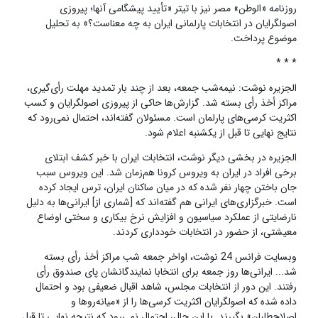
روزنامه «الوطن» مصر نیز با تیتر «تأیید پیشگامی آنها؛ پیروزی
اصولگرایان در انتخابات پارلمانی ایران به چه معناست؟» به تحلیل
موضوع پرداخت.
* * *
الجزیره نوشت: نیمه‌شب جمعه، بعد از چند بار تمدید مهلت رأی‌گیری،
مراکز أخذ رأی بسته شد. گزارش‌ها حاکی از پیروزی اصولگرایان و کسب
اکثریت کرسی‌های پارلمان است. مسئولان گفته‌اند، احتمال نمی‌رود که
نتایج نهایی تا قبل از یکشنبه اعلام شود.
الجزیره در بخشی دیگر نوشت، انتخابات ایران با خبر کشف ابتلای
برخی افراد در ایران به ویروس کرونا هم‌زمان شد. این ویروس سبب
جان باختن چهار نفر شده که در میان ساکنان ایران، ترس ایجاد کرده
است. خبرگزاری‌های ایرانی هم گفته‌اند که [شماری از] ایرانی‌ها به دلیل
نارضایتی از عملکرد سیاسیون و افزایش نرخ بیکاری و سختی اوضاع
معیشتی، از حضور در انتخابات خودداری کردند.
وبسایت فرانس 24 نوشت، اواخر جمعه شب مراکز أخذ رأی بسته
شد... ایرانی‌ها روز جمعه برای انتخابا نمایندگانشان پای صندوق رأی
رفتند. این دور از انتخابات مجلس، شاهد اقبال ضعیفی بود و احتمال
داده شده که اصولگرایان اکثریت کرسی‌ها را از «میانه‌روها و
اصلاح‌طلبان» بگیرند. با این حال، احتمال نمی‌رود که نتیجه نهایی تا قبل