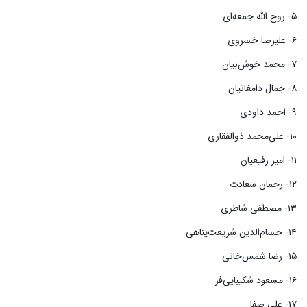
۵- روح الله جمعه‌ای
۶- علیرضا خسروی
۷- محمد خوش‌بیان
۸- جمال دامغانیان
۹- احمد داودی
۱۰- علی‌محمد ذوالفقاری
۱۱- امیر رفیعیان
۱۲- رحمان سعادت
۱۳- مصطفی شاطری
۱۴- حسام‌الدین شریعت‌پناهی
۱۵- رضا شمس‌خانی
۱۶- مسعود شکیبایی‌فر
۱۷- علی صفا