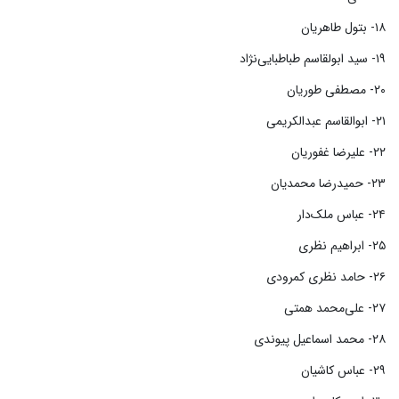
۱۸- بتول طاهریان
۱۹- سید ابولقاسم طباطبایی‌نژاد
۲۰- مصطفی طوریان
۲۱- ابوالقاسم عبدالکریمی
۲۲- علیرضا غفوریان
۲۳- حمیدرضا محمدیان
۲۴- عباس ملک‌دار
۲۵- ابراهیم نظری
۲۶- حامد نظری کمرودی
۲۷- علی‌محمد همتی
۲۸- محمد اسماعیل پیوندی
۲۹- عباس کاشیان