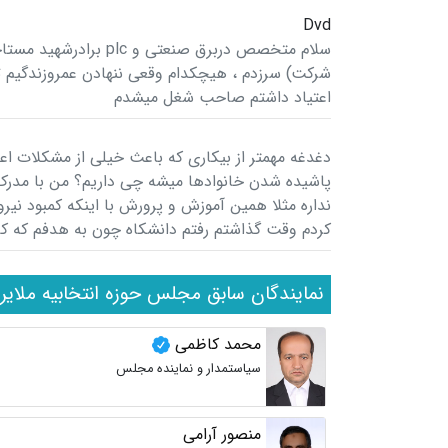
Dvd
سلام متخصص دربرق صنعتی
شرکت) سرزدم ، هیچکدام وقعی ننهادن عمروزندگیم تلف
اعتیاد داشتم صاحب شغل میشدم
دغدغه مهمتر از بیکاری که باعث خیلی از مشکلات اعم
پاشیده شدن خانوادها میشه چی داریم؟ من با مدرک 
نداره مثلا همین آموزش و پرورش با اینکه کمبود نیر
کردم وقت گذاشتم رفتم دانشکاه چون به هدفم که کار
نمایندگان سابق مجلس حوزه انتخابیه ملایر
محمد کاظمی
سیاستمدار و نماینده مجلس
منصور آرامی