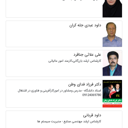
داود عبدی جله کران
علی علائی جناقرد
کارشناس ارشد بازرگانی،کارمند امور مالیاتی
دکتر فرزاد فدای وطن
استاد دانشگاه - مدرس ومشاور در امورکارآفرینی و فناوری در اشتغال
09124069780
داود قربانی
کارشناس ارشد مهندسی صنایع - مدیریت سیستم ها