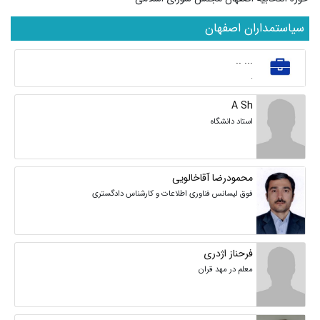
سیاستمداران اصفهان
... ..
.
A Sh
استاد دانشگاه
محمودرضا آقاخالویی
فوق لیسانس فناوری اطلاعات و کارشناس دادگستری
فرحناز اژدری
معلم در مهد قران