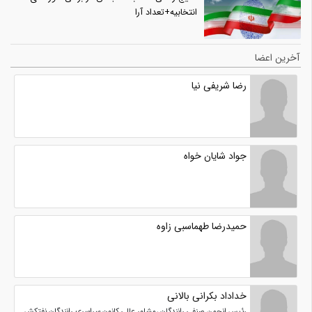
انتخابیه+تعداد آرا
آخرین اعضا
رضا شریفی نیا
جواد شایان خواه
حمیدرضا طهماسبی زاوه
خداداد بکرانی بالانی
رئیس انجمن صنفی رانندگان ،مشاور عالی کانون سراسری رانندگان نفتکش