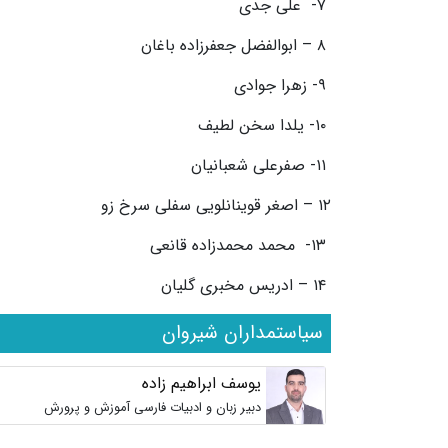
۷- علی جدی
۸ – ابوالفضل جعفرزاده باغان
۹- زهرا جوادی
۱۰- یلدا سخن لطیف
۱۱- صفرعلی شعبانیان
۱۲ – اصغر قوینانلویی سفلی سرخ زو
۱۳- محمد محمدزاده قانعی
۱۴ – ادریس مخبری گلیان
سیاستمداران شیروان
یوسف ابراهیم زاده
دبیر زبان و ادبیات فارسی آموزش و پرورش