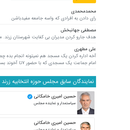
محمدمحمدی
رای دادن به افرادی که واسه جامعه مفیدباشن
مصطفی جهانبخش
هدف جارو کردن مدیران بی کفایت شهرستان زرند. م
علی مطهری
آخه اداره کردن یک مسجد هم نمیتونه انجام بده چط
امام جماعت یک مسجدی که با حضور ۷تا آخوند بسیاری از اوقات بدون امام جماعت نماز میخونن واقعا که
نمایندگان سابق مجلس حوزه انتخابیه زرند 
حسین امیری خامکانی
سیاستمدار و نماینده مجلس
حسین امیری خامکانی
سیاستمدار و نماینده مجلس