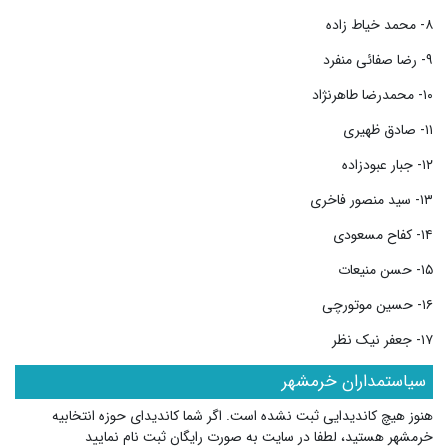
۸- محمد خیاط زاده
۹- رضا صفائی منفرد
۱۰- محمدرضا طاهرنژاد
۱۱- صادق ظهیری
۱۲- جبار عبودزاده
۱۳- سید منصور فاخری
۱۴- کفاح مسعودی
۱۵- حسن منیعات
۱۶- حسین موتورچی
۱۷- جعفر نیک نظر
سیاستمداران خرمشهر
هنوز هیچ کاندیدایی ثبت نشده است. اگر شما کاندیدای حوزه انتخابیه
خرمشهر هستید، لطفا در سایت به صورت رایگان ثبت نام نمایید