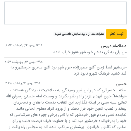
نظرات بعد از تایید نمایش داده می شوند
عبدالامام دریس
۱۳۹۸ بهمن ۲۴, پنجشنبه ۱۶:۵۳
من رای به کی بدهم خرمشهر هنوز خراب شده
۱۳۹۸ بهمن ۲۳, چهارشنبه ۸:۵۳
خرمشهر فقط زمان آقای مطورزاده خرم شهر بود اقای سامری خرمشهرو به
گند کشید فرهنگ شهرو نابود کرد
حسین
۱۳۹۸ بهمن ۱۳, یکشنبه ۱۳:۳۸
سلام . حضراتی که در راس امور رسیدگی به صلاحیت نمایندگان هستند ،
خواهشا" خون شهداء عزیز را در نظر بگیرند و وصیت امام خمینی رضوان الله
تعالی علیه مبنی بر اینکه نگذارید این انقلاب بدست نااهلان و نامحرمان
بیفتد را نصب العین خود قرار دهند و از ورود افراد معلوم الحالی مانند
نماینده فعلی مردم غیور خرمشهر که با لابی برخی چهره های سرشناسی که
خود را پدرخوانده خرمشهر میدانند و با حمایت طیف فرصت طلب و زالو
صفتی که تاکنون خیانتهای بیشماری مرتکب شده اند به مجلس راه یافت و