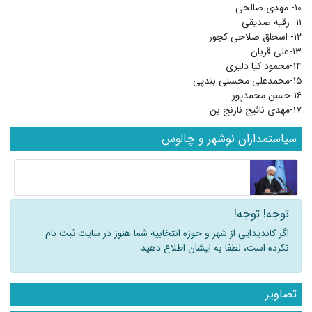
۱۰- مهدی صالحی
۱۱- رقیه صدیقی
۱۲- اسحاق صلاحی کجور
۱۳-علی قربان
۱۴-محمود کیا دلیری
۱۵-محمدعلی محسنی بندپی
۱۶-حسن محمدپور
۱۷-مهدی نائیج نارنج بن
سیاستمداران نوشهر و چالوس
. .
توجه! توجه!
اگر کاندیدایی از شهر و حوزه انتخابیه شما هنوز در سایت ثبت نام
نکرده است، لطفا به ایشان اطلاع دهید
تصاویر