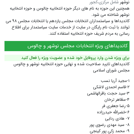
نوشهر
شامل مرکزی،کجور
همچنین این حوزه به نام های دیگر
حوزه انتخابیه چالوس
و
حوزه انتخابیه
نوشهر
شناخته می شود.
کاندیداها و سیاستمداران انتخابات مجلس یازدهم یا انتخابات مجلس ۹۸ می
توانند با ثبت نام رایگان در سایت از خدمات سایت سیاستمدار برای اطلاع
رسانی به مردم شریف حوزه انتخابیه استفاده کنند.
کاندیداهای ویژه انتخابات مجلس نوشهر و چالوس
برای ویژه شدن وارد پروفایل خود شده و عضویت ویژه را فعال کنید
کاندیداهای تایید صلاحیت شده و نهایی حوزه انتخابیه نوشهر و چالوس
مجلس شورای اسلامی
۱-مجید آریا نسب
۲-قاسم احمدی لاشکی
۳-سید حجت باقرالهاشمی
۴-مظاهر ترخان
۵-رضا جعفری فر
۶-خضرالله حیدرزاده
۷- هادی ردایی
۸- سید مهدی رضوی پور
۹- محمد زکی پور کینجی