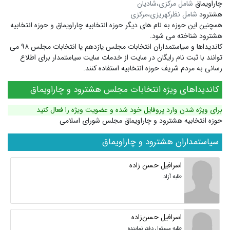
چاراویماق
شامل مرکزی،شادیان
هشترود
شامل نظرکهریزی،مرکزی
همچنین این حوزه به نام های دیگر
حوزه انتخابیه چاراویماق
و
حوزه انتخابیه
هشترود
شناخته می شود.
کاندیداها و سیاستمداران انتخابات مجلس یازدهم یا انتخابات مجلس ۹۸ می
توانند با ثبت نام رایگان در سایت از خدمات سایت سیاستمدار برای اطلاع
رسانی به مردم شریف حوزه انتخابیه استفاده کنند.
کاندیداهای ویژه انتخابات مجلس هشترود و چاراویماق
برای ویژه شدن وارد پروفایل خود شده و عضویت ویژه را فعال کنید
حوزه انتخابیه هشترود و چاراویماق مجلس شورای اسلامی
سیاستمداران هشترود و چاراویماق
اسرافیل حسن زاده
طلبه آزاد
اسرافیل حسن‌زاده
طلبه مسئول دفتر نماینده