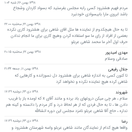
۱۳۹۸ بهمن ۲۶, شنبه ۱:۰۴
مردم فهیم هشترود کسی رابه مجلس بفرستید که بسواد کاردان وشجاع
باشد ابروی مارا بابیسوادی خودنبرد
۱۳۹۸ بهمن ۲۲, سه‌شنبه ۲۲:۰۰
تا به حال هیچکد‌وم از نماینده ها مثل اقای شاهی برای هشترود کاری نکرده
بعضی از افراد از رای ما سو استفاده کردن وهیچ کاری برای ما انجام ندادن
حرف اول آخر ما محمد شاهی عربلو
مهدی امیدپور
۱۳۹۸ بهمن ۲۲, سه‌شنبه ۲۰:۱۵
صادقی وسلام
جلال رفیعی
۱۳۹۸ بهمن ۱۱, جمعه ۲۱:۳۴
تا کنون کسی به اندازه شاهی برای هشترود دل نسوزانده و کارهایی که
شاهی کرده هیچ نماینده نکرده و نخواهد کرد
شهروند
۱۳۹۸ دی ۲۳, دوشنبه ۱۷:۴۹
سلام ، هر چی میکن دروغهای باد برده و مانند آقای x که اومده باز با فریب
دادن ها ، تا به حال فردی که از هر لحاظ درد و کار مردم را دانسته و کینه هم
نداره ، حاج آقا شاهی عربلو نامزد مجلس این دوره انشاالله
رضا
۱۳۹۸ دی ۲۳, دوشنبه ۱۷:۴۹
واقعا هیچ کدام از نمایندگان مانند شاهی عربلو واسه شهرستان هشترود و