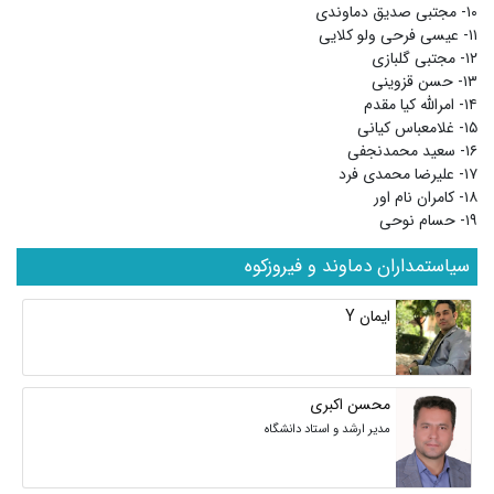
۱۰- مجتبی صدیق دماوندی
۱۱- عیسی فرحی ولو کلایی
۱۲- مجتبی گلبازی
۱۳- حسن قزوینی
۱۴- امرالله کیا مقدم
۱۵- غلامعباس کیانی
۱۶- سعید محمدنجفی
۱۷- علیرضا محمدی فرد
۱۸- کامران نام اور
۱۹- حسام نوحی
سیاستمداران دماوند و فیروزکوه
ایمان Y
محسن اکبری
مدیر ارشد و استاد دانشگاه