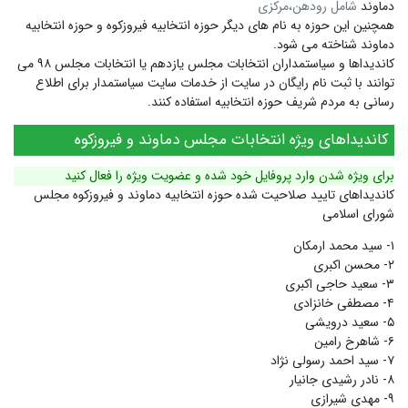
دماوند
شامل رودهن،مرکزی
همچنین این حوزه به نام های دیگر
حوزه انتخابیه فیروزکوه
و
حوزه انتخابیه
دماوند
شناخته می شود.
کاندیداها و سیاستمداران انتخابات مجلس یازدهم یا انتخابات مجلس ۹۸ می
توانند با ثبت نام رایگان در سایت از خدمات سایت سیاستمدار برای اطلاع
رسانی به مردم شریف حوزه انتخابیه استفاده کنند.
کاندیداهای ویژه انتخابات مجلس دماوند و فیروزکوه
برای ویژه شدن وارد پروفایل خود شده و عضویت ویژه را فعال کنید
کاندیداهای تایید صلاحیت شده حوزه انتخابیه دماوند و فیروزکوه مجلس
شورای اسلامی
۱- سید محمد ارمکان
۲- محسن اکبری
۳- سعید حاجی اکبری
۴- مصطفی خانزادی
۵- سعید درویشی
۶- شاهرخ رامین
۷- سید احمد رسولی نژاد
۸- نادر رشیدی جانیار
۹- مهدی شیرازی