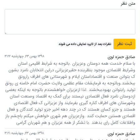
متن نظر
نظرات بعد از تایید نمایش داده می شوند
صادق حمزه لوی
۱۳۹۸ بهمن ۲۳, چهارشنبه ۳:۲۲
با سلام خدمت همه دوستان وعزیزان .باتوجه به شرابط اقلیمی استان
وشرایط اقتصادی موجود بنظربنده حقیرعزیزانی دراین انتخابان نامزد بشون
ک بتوانن صنعت و اقتصاداستان ایلام و شهرستانی های اطراف رارونق
ببخشند.وباتوجه به فرمایشات مقام عظمی ولایت حضرت امام خامنه ی رونق
تولید رابتوانن بهبودببخشند .لذا ازعزیزان خواهشمندم باتوجه به اینکه بعضی
ازدوستان نامزد فعال اقتصادی نیستند برای کمک به اقتصاد وصنعت استان
وشهرستان های اطراف کناره گیری بفرمایند واز عزیزانی ک فعال اقتصادی
هستند و جزو کسای هستند ک در چند دهه اخیر جزو تولید کنندگان و فعال
اقصادی هستنن حمایت کنند .وازعزیزان هم شهری خواهش میکنم باچشم باز
واطلاعات کامل رای بدهند .با تشکر از همه عزیزان و هم شهریان گرامی
صادق حمزه لوی
۱۳۹۸ بهمن ۲۳, چهارشنبه ۳:۲۱