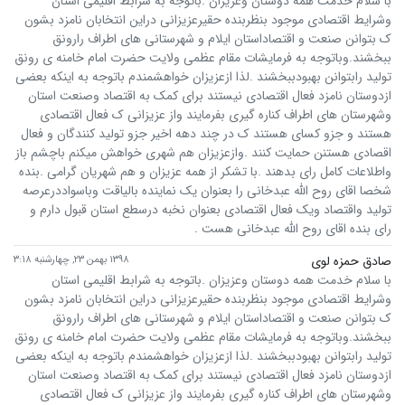
با سلام خدمت همه دوستان وعزیزان .باتوجه به شرابط اقلیمی استان
وشرایط اقتصادی موجود بنظربنده حقیرعزیزانی دراین انتخابان نامزد بشون
ک بتوانن صنعت و اقتصاداستان ایلام و شهرستانی های اطراف رارونق
ببخشند.وباتوجه به فرمایشات مقام عظمی ولایت حضرت امام خامنه ی رونق
تولید رابتوانن بهبودببخشند .لذا ازعزیزان خواهشمندم باتوجه به اینکه بعضی
ازدوستان نامزد فعال اقتصادی نیستند برای کمک به اقتصاد وصنعت استان
وشهرستان های اطراف کناره گیری بفرمایند واز عزیزانی ک فعال اقتصادی
هستند و جزو کسای هستند ک در چند دهه اخیر جزو تولید کنندگان و فعال
اقصادی هستنن حمایت کنند .وازعزیزان هم شهری خواهش میکنم باچشم باز
واطلاعات کامل رای بدهند .با تشکر از همه عزیزان و هم شهریان گرامی .بنده
شخصا اقای روح الله عبدخانی را بعنوان یک نماینده بالیاقت وباسواددرعرصه
تولید واقتصاد ویک فعال اقتصادی بعنوان نخبه درسطع استان قبول دارم و
رای بنده اقای روح الله عبدخانی هست .
صادق حمزه لوی
۱۳۹۸ بهمن ۲۳, چهارشنبه ۳:۱۸
با سلام خدمت همه دوستان وعزیزان .باتوجه به شرابط اقلیمی استان
وشرایط اقتصادی موجود بنظربنده حقیرعزیزانی دراین انتخابان نامزد بشون
ک بتوانن صنعت و اقتصاداستان ایلام و شهرستانی های اطراف رارونق
ببخشند.وباتوجه به فرمایشات مقام عظمی ولایت حضرت امام خامنه ی رونق
تولید رابتوانن بهبودببخشند .لذا ازعزیزان خواهشمندم باتوجه به اینکه بعضی
ازدوستان نامزد فعال اقتصادی نیستند برای کمک به اقتصاد وصنعت استان
وشهرستان های اطراف کناره گیری بفرمایند واز عزیزانی ک فعال اقتصادی