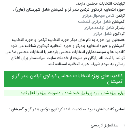
تبلیغات انتخابات مجلس دارند.
حوزه انتخابیه کردکوی ترکمن بندر گز و گمیشان شامل شهرستان (های) :
ترکمن
شامل سیجوال،مرکزی
گمیشان
شامل مرکزی،گلدشت
بندرگز
شامل نوکنده،مرکزی
کردکوئ
شامل مرکزی
همچنین این حوزه به نام های دیگر
حوزه انتخابیه ترکمن
و
حوزه انتخابیه
گمیشان
و
حوزه انتخابیه بندرگز
و
حوزه انتخابیه کردکوئ
شناخته می شود.
کاندیداها و سیاستمداران انتخابات مجلس یازدهم یا انتخابات مجلس ۹۸ می
توانند با ثبت نام رایگان در سایت از خدمات سایت سیاستمدار برای اطلاع
رسانی به مردم شریف حوزه انتخابیه استفاده کنند.
کاندیداهای ویژه انتخابات مجلس کردکوی ترکمن بندر گز و
گمیشان
برای ویژه شدن وارد پروفایل خود شده و عضویت ویژه را فعال کنید
اسامی کاندیداهای تایید صلاحیت شده کردکوی ترکمن بندر گز و گمیشان :
۱ – عبدالعزیز ادریسی