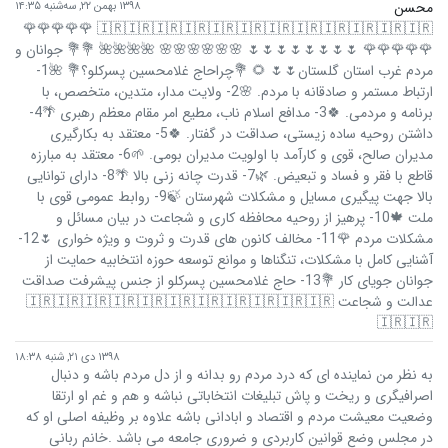
محسن
۱۳۹۸ بهمن ۲۲, سه‌شنبه ۱۴:۳۵
🇮🇷🇮🇷🇮🇷🇮🇷🇮🇷🇮🇷🇮🇷🇮🇷🇮🇷🇮🇷🇮🇷🇮🇷 🌹🌹🌹🌹🌹
🌹🌹🌹🌹🌹 🌷🌷🌷🌷🌷🌷🌷🌷 🌸🌸🌸🌸🌸🌸 🌺🌺🌺🌺 💐💐 جوانان و
مردم غرب استان گلستان🌷🌷 🌻 💐چراحاج غلامحسین پسرکلو؟💐 🌺1-
ارتباط مستمر و صادقانه با مردم. 🌸2- ولایت مدار، متدین، متخصص، با
برنامه و مردمی. 🍀3- مدافع اسلام ناب، مطیع امر مقام معظم رهبری 🌴4-
داشتن روحیه ساده زیستی، صداقت در گفتار. 🍀5- معتقد به بکارگیری
مدیران صالح، قوی و کارآمد با اولویت مدیران بومی. 🌱6- معتقد به مبارزه
قاطع با فقر و فساد و تبعیض. 🌿7- قدرت چانه زنی بالا 🌴8- دارای توانایی
بالا جهت پیگیری مسایل و مشکلات شهرستان 🍃9- روابط عمومی قوی با
ملت 🍁10- پرهیز از روحیه محافظه کاری و شجاعت در بیان مسائل و
مشکلات مردم 🌹11- مخالف کانون های قدرت و ثروت و ویژه خواری 🌷12-
آشنایی کامل با مشکلات، تنگناها و موانع توسعه حوزه انتخابیه حمایت از
جوانان جویای کار 💐13- حاج غلامحسین پسرکلو از جنس پیشرفت صداقت
عدالت و شجاعت 🇮🇷🇮🇷🇮🇷🇮🇷🇮🇷🇮🇷🇮🇷🇮🇷🇮🇷🇮🇷🇮🇷
🇮🇷🇮🇷
۱۳۹۸ دی ۲۱, شنبه ۱۸:۳۸
به نظر من نماینده ای که درد مردم رو بدانه و از دل مردم باشه و دنبال
اصرافیگری و ریخت و پاش تبلیغات انتخاباتی نباشه و هم و غم او ارتقا
وضعیت معیشت مردم و اقتصاد و ابادانی باشه علاوه بر وظیفه اصلی او که
در مجلس وضع قوانین کاربردی و ضروری جامعه می باشد .خانم ربانی