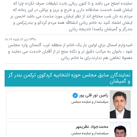
نماینده اصلح می باشد و تا کنون ریالی بابت تبلیغات صرف نکرده چرا که
ایشان قصد خدمت صادقانه دارن و خرج و بریز و بپاش در این زمانه که
مردم به نان شب محتاج اند از نظر ایشان مورد مذمت می باشد احسن بر
ایشان اعتماد کنید به خانم ربانی انشاالله همه مردم کردکو و بندرترکمن و
بندرگز و گمیشان یکصدا خدیجه ربانی
۱۳۹۸ دی ۲۱, شنبه ۱۸:۱۷
امیدوارم امسال برای اولین بار یک خانم از منطقه غرب گلستان وارد مجلس
شود ، بانوان به مراتب دقیق تر و نکته سنج تر از آقایان خدمت می نمایند و
معمولا تخلفی هم ندارند،رای ما خانم ربانی
نمایندگان سابق مجلس حوزه انتخابیه کردکوی ترکمن بندر گز
و گمیشان
رامین نور قلی پور
سیاستمدار و نماینده مجلس
محمدجواد نظریمهر
سیاستمدار و نماینده مجلس