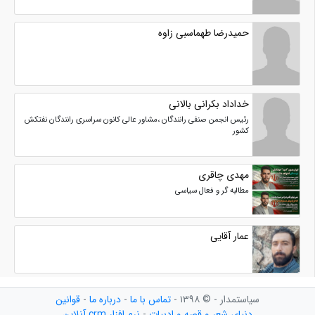
حمیدرضا طهماسبی زاوه
خداداد بکرانی بالانی
رئیس انجمن صنفی رانندگان ،مشاور عالی کانون سراسری رانندگان نفتکش
کشور
مهدی چاقری
مطالبه گر و فعال سیاسی
عمار آقایی
سیاستمدار - © ۱۳۹۸ -
تماس با ما
-
درباره ما
-
قوانین
دنیای شعر و قصه و ادبیات
-
نرم افزار crm آنلاین