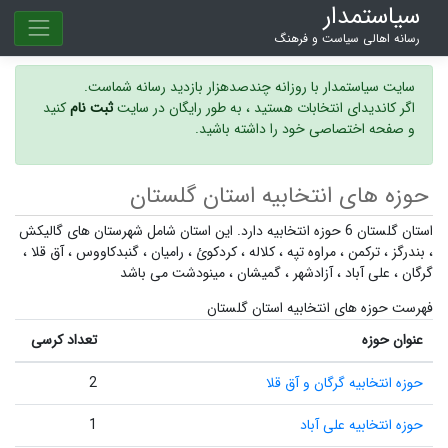
سیاستمدار
رسانه اهالی سیاست و فرهنگ
سایت سیاستمدار با روزانه چندصدهزار بازدید رسانه شماست.
اگر کاندیدای انتخابات هستید ، به طور رایگان در سایت
ثبت نام
کنید
و صفحه اختصاصی خود را داشته باشید.
حوزه های انتخابیه استان گلستان
استان گلستان 6 حوزه انتخابیه دارد. این استان شامل شهرستان های
گالیکش
،
بندرگز
،
ترکمن
،
مراوه تپه
،
کلاله
،
کردکوئ
،
رامیان
،
گنبدکاووس
،
آق قلا
،
گرگان
،
علی آباد
،
آزادشهر
،
گمیشان
،
مینودشت
می باشد
فهرست حوزه های انتخابیه استان گلستان
عنوان حوزه
تعداد کرسی
حوزه انتخابیه گرگان و آق قلا
2
حوزه انتخابیه علی آباد
1