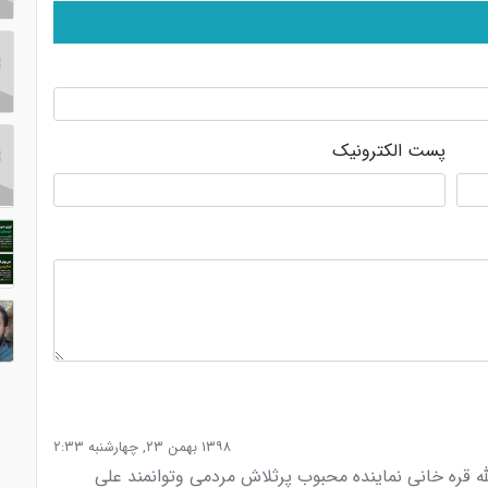
پست الکترونیک
۱۳۹۸ بهمن ۲۳, چهارشنبه ۲:۳۳
له قره خانی نماینده محبوب پرثلاش مردمی وتوانمند علی