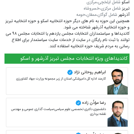
اسکو
شامل ایلخچی،مرکزی
تبریز
شامل مرکزی،خسروشاه
آذرشهر
شامل گوگان،ممقان،حومه
همچنین این حوزه به نام های دیگر
حوزه انتخابیه اسکو
و
حوزه انتخابیه تبریز
و
حوزه انتخابیه آذرشهر
شناخته می شود.
کاندیداها و سیاستمداران انتخابات مجلس یازدهم یا انتخابات مجلس ۹۸ می
توانند با ثبت نام رایگان در سایت از خدمات سایت سیاستمدار برای اطلاع
رسانی به مردم شریف حوزه انتخابیه استفاده کنند.
کاندیداهای ویژه انتخابات مجلس تبریز آذرشهر و اسکو
ابراهیم روحانی نژاد
کارمند اداره کل دامپزشکی استان از زیر مجموعه وزارت جهاد کشاورزی
رضا مؤذّن زاده
دانشجوی دکتری تخصصی علوم سیاسی-سیاست گذاری عمومی و مهندس
نقشه برداری