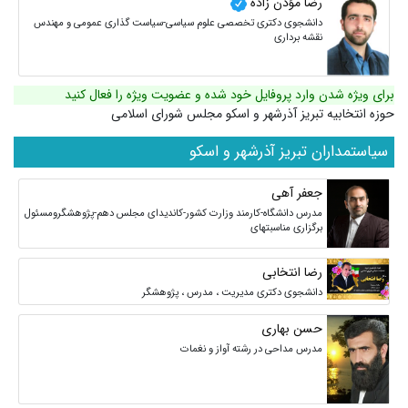
رضا مؤذّن زاده
دانشجوی دکتری تخصصی علوم سیاسی-سیاست گذاری عمومی و مهندس
نقشه برداری
برای ویژه شدن وارد پروفایل خود شده و عضویت ویژه را فعال کنید
حوزه انتخابیه تبریز آذرشهر و اسکو مجلس شورای اسلامی
سیاستمداران تبریز آذرشهر و اسکو
جعفر آهی
مدرس دانشگاه-کارمند وزارت کشور-کاندیدای مجلس دهم-پژوهشگرومسئول
برگزاری مناسبتهای
رضا انتخابی
دانشجوی دکتری مدیریت ، مدرس ، پژوهشگر
حسن بهاری
مدرس مداحی در رشته آواز و نغمات