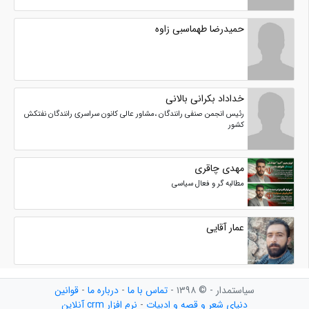
حمیدرضا طهماسبی زاوه
خداداد بکرانی بالانی
رئیس انجمن صنفی رانندگان ،مشاور عالی کانون سراسری رانندگان نفتکش
کشور
مهدی چاقری
مطالبه گر و فعال سیاسی
عمار آقایی
سیاستمدار - © ۱۳۹۸ -
تماس با ما
-
درباره ما
-
قوانین
دنیای شعر و قصه و ادبیات
-
نرم افزار crm آنلاین