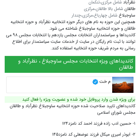
نظرآباد
شامل مرکزی،تنکمان
طالقان
شامل بالا طالقان،مرکزی
ساوجبلاغ
شامل چهارباغ،مرکزی،چندار
همچنین این حوزه به نام های دیگر
حوزه انتخابیه نظرآباد
و
حوزه انتخابیه
طالقان
و
حوزه انتخابیه ساوجبلاغ
شناخته می شود.
کاندیداها و سیاستمداران انتخابات مجلس یازدهم یا انتخابات مجلس ۹۸ می
توانند با ثبت نام رایگان در سایت از خدمات سایت سیاستمدار برای اطلاع
رسانی به مردم شریف حوزه انتخابیه استفاده کنند.
کاندیداهای ویژه انتخابات مجلس ساوجبلاغ ، نظرآباد و
طالقان
م خت
برای ویژه شدن وارد پروفایل خود شده و عضویت ویژه را فعال کنید
کاندیداهای تایید صلاحیت شده حوزه انتخابیه ساوجبلاغ نظرآباد و طالقان
مجلس شورای اسلامی
۱- حسین ادب زاده فرزند احمد کد نامزد۱۲۴
۲- ابوذر امیری میکال فرزند عوضعلی کد نامزد۱۴۵