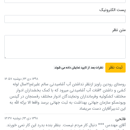
پست الکترونیک
متن نظر
نظرات بعد از تایید نمایش داده می شوند
۱۳۹۸ دی ۲۳, دوشنبه ۱۴:۵۷
روستای رودین راویز ازنظر نداشتن آب آشامیدنی سالم علیرغم۲۱سال لوله
کشی و داشتن ۴قنات آب آشامیدنی میرود که با کمک بخشداران ادوار
مختلف کشکوئیه وفرمانداران ونمایندگان ادوار مختلف رفسنجان در گینس
ویونسکو سازمان جهانی بهداشت به ثبت جهانی برسد واقعا الا برکه الله به
این تدبیرآقایان دست مریضاد
فاتحی
۱۳۹۸ دی ۲۳, دوشنبه ۱۳:۳۷
آقای مهندس *** دنبال کار مردم نیست. بنظر بنده بدرد این کار نمی خورند.