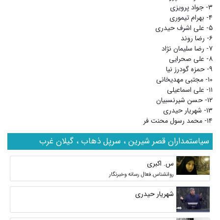
۳- جواد پرویزی
۴- بهرام تیموری
۵- علی اشرف حیدری
۶- رضا روند
۷- رضا سلیمان نژاد
۸- علی صحرایی
۹- حمزه گودرز نیا
۱۰- مجتبی مهدیخانی
۱۱- علی اسماعیلی
۱۲- حسن شیرنسبیان
۱۳- شهریار حیدری
۱۴- محمد رسول محنت فر
سیاستمداران قصر شیرین ، سرپل ذهاب ، گیلان غرب
س. اکبری
روانشناس.فعال رسانه وخبرنگار
شهریار حیدری