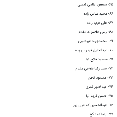
۶۵- مسعود عالمی نیسی
۶۶- مجید عباس زاده
۶۷- علی عرب زاده
۶۸- رامی علاسوند مقدم
۶۹- محمدجواد غبیشاوی
۷۰- عبدالجلیل فردوس پناه
۷۱- محمود فلاح نیا
۷۲- سید رضا فلاحی مقدم
۷۳- مسعود قاطع
۷۴- عبدالامیر قمری
۷۵- حسن کریم نیا
۷۶- عبدالحسین کلانتری پور
۷۷- رضا کلاه کج