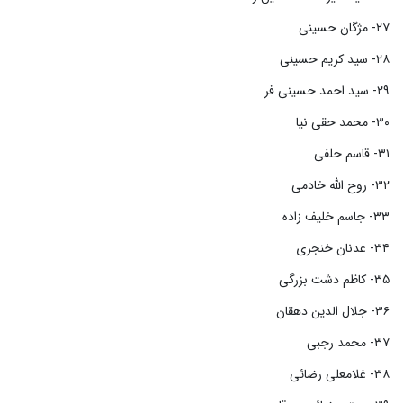
۲۷- مژگان حسینی
۲۸- سید کریم حسینی
۲۹- سید احمد حسینی فر
۳۰- محمد حقی نیا
۳۱- قاسم حلفی
۳۲- روح الله خادمی
۳۳- جاسم خلیف زاده
۳۴- عدنان خنجری
۳۵- کاظم دشت بزرگی
۳۶- جلال الدین دهقان
۳۷- محمد رجبی
۳۸- غلامعلی رضائی