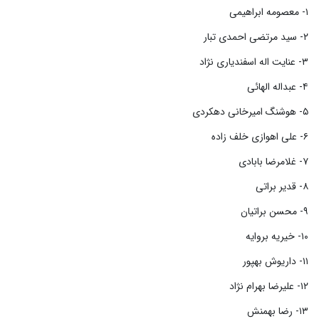
۱- معصومه ابراهیمی
۲- سید مرتضی احمدی تبار
۳- عنایت اله اسفندیاری نژاد
۴- عبداله الهائی
۵- هوشنگ امیرخانی دهکردی
۶- علی اهوازی خلف زاده
۷- غلامرضا بابادی
۸- قدیر براتی
۹- محسن براتیان
۱۰- خیریه بروایه
۱۱- داریوش بهپور
۱۲- علیرضا بهرام نژاد
۱۳- رضا بهمنش