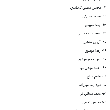
۹۱- محسن معینی کربکندی
۹۲- محمد ممبینی
۹۳- رضا ممبینی
۹۴- حبیب اله ممبینی
۹۵- آروین منجزی
۹۶- زهرا موسوی
۹۷- سید ناصر مهداوی
۹۸- احمد مهدی پور
۹۹- قاسم میاح
۱۰۰-سید رضا میرزاده
۱۰۱-محمد مینائی فر
۱۰۲-محسن نجفی