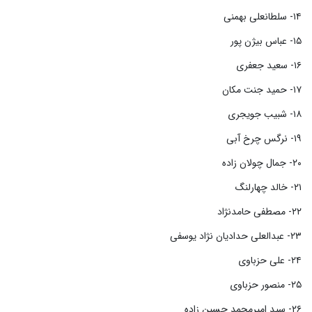
۱۴- سلطانعلی بهمنی
۱۵- عباس بیژن پور
۱۶- سعید جعفری
۱۷- حمید جنت مکان
۱۸- شبیب جویجری
۱۹- نرگس چرخ آبی
۲۰- جمال چولان زاده
۲۱- خالد چهارلنگ
۲۲- مصطفی حامدنژاد
۲۳- عبدالعلی حدادیان نژاد یوسفی
۲۴- علی حزباوی
۲۵- منصور حزباوی
۲۶- سید امیرمحمد حسین زاده