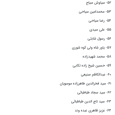
۵۲- سیاوش سیاح
۵۳- محمدامین سیاحی
۵۴- رضا سیاحی
۵۵- علی سیدی
۵۶- رسول شابثی
۵۷- یاور شاه ولی کوه شوری
۵۸- محمد شهیدزاده
۵۹- حسین شیخ زاده تکابی
۶۰- عبدالکاظم صنیعی
۶۱- سید فخرالدین طاهرزاده موسویان
۶۲- سید سجاد طباطبائی
۶۳- سید تاج الدین طباطبائی
۶۴- عزیز ظاهری عبده وند