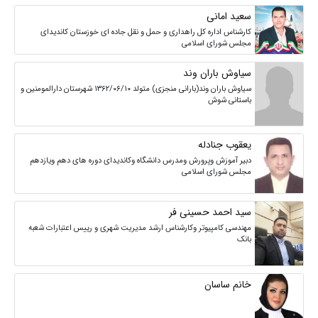
سعید امانی
کارشناس اداره کل راهداری و حمل و نقل جاده ای خوزستان کاندیدای
مجلس شورای اسلامی
سیاوش باران وند
سیاوش باران وند(بارانی منجزی) متولد ۱۳۶۲/۰۶/۱۰ شهرستان دارالمومنین و
باستانی شوش
یعقوب جنادله
دبیر آموزش وپرورش ومدرس دانشگاه وکاندیدای دوره های دهم ویازدهم
مجلس شورای اسلامی
سید احمد حسینی فر
مهندسی کامپیوتر وکارشناس ارشد مدیریت شهری و رییس اعتبارات شعبه
بانک
خانم ساسان