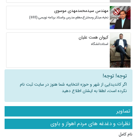
مهندس سیدمحمدمهدی موسوی
نخبه،مبتکر ومخترع،معلم،مدرس واستاد برنامه نویسی (693)
کیوان همت علیان
استاددانشگاه
توجه! توجه!
اگر کاندیدایی از شهر و حوزه انتخابیه شما هنوز در سایت ثبت نام
نکرده است، لطفا به ایشان اطلاع دهید
تصاویر
نظرات و دغدغه های مردم اهواز و باوی
نام کامل