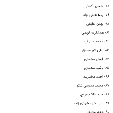
۷۸- حسین کمائی
۷۹- رضا لطفی نژاد
۸۰- بهمن لطیفی
۸۱- عبدالکریم لویمی
۸۲- محمد مال گرد
۸۳- علی اکبر محقق
۸۴- ایمان محمدی
۸۵- رشید محمدی
۸۶- احمد مختاربند
۸۷- محمد مدرسی نیکو
۸۸- سید هاشم مروج
۸۹- علی اکبر مشهدی زاده
۹۰- جعفر مطیعی