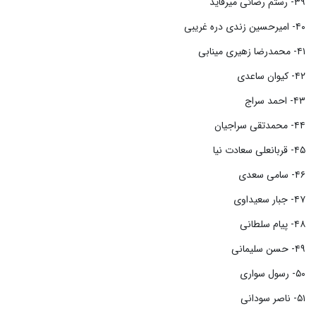
۳۹- رستم رضائی میرقاید
۴۰- امیرحسین زندی دره غریبی
۴۱- محمدرضا زهیری مینابی
۴۲- کیوان ساعدی
۴۳- احمد سراج
۴۴- محمدتقی سراجیان
۴۵- قربانعلی سعادت نیا
۴۶- سامی سعدی
۴۷- جبار سعیداوی
۴۸- پیام سلطانی
۴۹- حسن سلیمانی
۵۰- رسول سواری
۵۱- ناصر سودانی