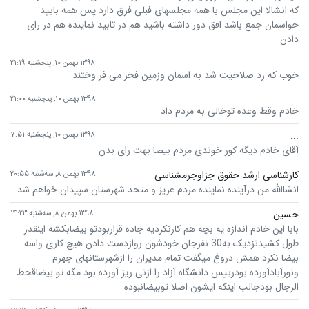
که انشالا این مجلس با همه مجلسهای فبلی فرق دارد پس همه بایید
حواسمان جمع باشد افق دور داشته باشید هم در تابید نماینده هم در رای
دادن
۱۳۹۸ بهمن ۱۰, پنجشنبه ۲۱:۱۹
خوب که رد صلاحیت شد به اسمان وزمین فخر می فر وختند
۱۳۹۸ بهمن ۱۰, پنجشنبه ۲۱:۰۰
خادم وقط وعده توخالی به مردم داد
...
۱۳۹۸ بهمن ۱۰, پنجشنبه ۷:۵۱
آقای خادم دیگه کور خوندی مردم بیضا بهت رای بدن
کارشناسی ارشد حقوق جزاوجرمشناسی
۱۳۹۸ بهمن ۸, سه‌شنبه ۲۰:۵۵
انشاالله من درآینده نماینده مردم عزیز و متحد شهرستان سپیدان خواهم شد.
حسین
۱۳۹۸ بهمن ۸, سه‌شنبه ۱۴:۲۳
بابا این خادم اندازه یه بچه هم کارنکردیه جاده قراربودتو بیضابکشه اینقدر
طول کشیدنزدیک به30 نفرجان خودشون روازدست دادن هیچ کاری واسه
بیضا نکرد همش دروغ میگفت تمام مدیران را ازشهرستانهای جهرم
ونورآبادآورده بودرییس دانشگاه آزاد را ازنی ریز آورده بود مگه تو بیضاقحط
الرجال بودجالب اینکه ایشون اصلا توبیضانبوده