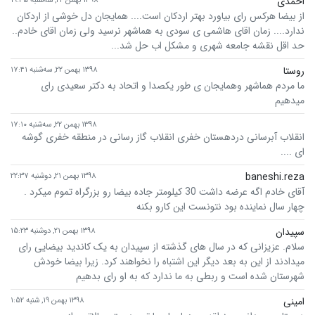
احمدی
از بیضا هرکس رای بیاورد بهتر اردکان است.... همایجان دل خوشی از اردکان
ندارد.... زمان اقای هاشمی ی سودی به هماشهر نرسید ولی زمان اقای خادم..
حد اقل نقشه جامعه شهری و مشکل اب حل شد...
روستا
۱۳۹۸ بهمن ۲۲, سه‌شنبه ۱۷:۴۱
ما مردم هماشهر و‌همایجان ی طور یکصدا و اتحاد به دکتر سعیدی رای
میدهیم
۱۳۹۸ بهمن ۲۲, سه‌شنبه ۱۷:۱۰
انقلاب آبرسانی دردهستان خفری انقلاب گاز رسانی در منطقه خفری گوشه
ای ....
baneshi.reza
۱۳۹۸ بهمن ۲۱, دوشنبه ۲۲:۳۷
آقای خادم اگه عرضه داشت 30 کیلومتر جاده بیضا رو بزرگراه تموم میکرد .
چهار سال نماینده بود نتونست این کارو بکنه
سپیدان
۱۳۹۸ بهمن ۲۱, دوشنبه ۱۵:۲۳
سلام. عزیزانی که در سال های گذشته از سپیدان به یک کاندید بیضایی رای
میدادند از این به بعد دیگر این اشتباه را نخواهند کرد. زیرا بیضا خودش
شهرستان شده است و ربطی به ما ندارد که به او رای بدهیم
امینی
۱۳۹۸ بهمن ۱۹, شنبه ۱:۵۲