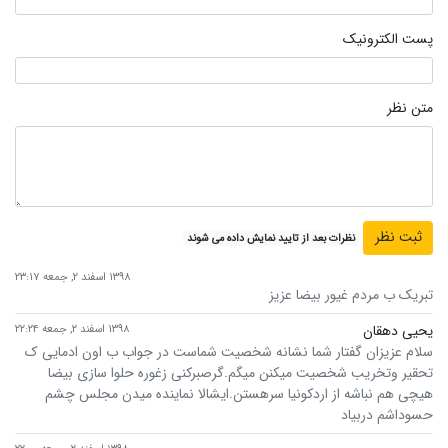
پست الکترونیک
متن نظر
نظرات بعد از تایید نمایش داده می شوند
۱۳۹۸ اسفند ۲, جمعه ۲۳:۱۷
تبریک ب مردم غیور بیضا عزیز
یحیی دهقان
۱۳۹۸ اسفند ۲, جمعه ۲۲:۲۴
سلام عزیزان گفتار شما نشانه شخصیت شماست در جواب ب اون ادمایی ک
تحقیر وتخریب شخصیت میکنن میگم.گرصبرکنی زغوره حلوا سازی بیضا
هیچی هم نباشه از اردکونیا سرهستن.ایشالا نماینده میدن مجلس چشم
حسوداشم دربیاد