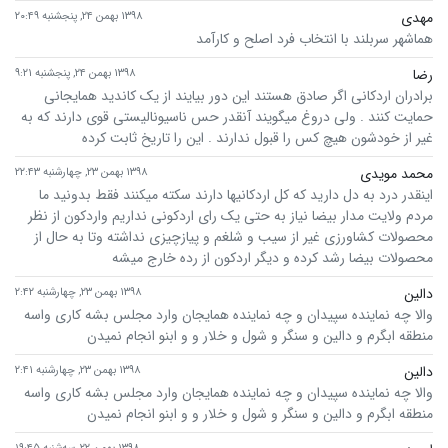
مهدی
۱۳۹۸ بهمن ۲۴, پنجشنبه ۲۰:۴۹
هماشهر سربلند با انتخاب فرد اصلح و کارآمد
رضا
۱۳۹۸ بهمن ۲۴, پنجشنبه ۹:۲۱
برادران اردکانی اگر صادق هستند این دور بیایند از یک کاندید همایجانی
حمایت کنند . ولی دروغ میگویند آنقدر حس ناسیونالیستی قوی دارند که به
غیر از خودشون هیچ کس را قبول ندارند . این را تاریخ ثابت کرده
محمد مویدی
۱۳۹۸ بهمن ۲۳, چهارشنبه ۲۲:۴۳
اینقدر درد به دل دارید که کل اردکانیها دارند سکته میکنند فقط بدونید ما
مردم ولایت مدار بیضا نیاز به حتی یک رای اردکونی نداریم واردکون از نظر
محصولات کشاورزی غیر از سیب و شلغم و پیازچیزی نداشته وتا به حال از
محصولات بیضا رشد کرده و دیگر اردکون از رده خارج میشه
دالین
۱۳۹۸ بهمن ۲۳, چهارشنبه ۲:۴۲
والا چه نماینده سپیدان و چه نماینده همایجان وارد مجلس بشه کاری واسه
منطقه ابگرم و دالین و سنگر و شول و خلار و و ابنو انجام نمیدن
دالین
۱۳۹۸ بهمن ۲۳, چهارشنبه ۲:۴۱
والا چه نماینده سپیدان و چه نماینده همایجان وارد مجلس بشه کاری واسه
منطقه ابگرم و دالین و سنگر و شول و خلار و و ابنو انجام نمیدن
۱۳۹۸ بهمن ۲۲, سه‌شنبه ۱۹:۴۵