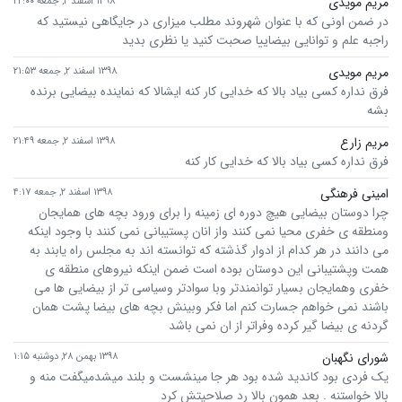
مریم مویدی
۱۳۹۸ اسفند ۲, جمعه ۲۲:۰۰
در ضمن اونی که با عنوان شهروند مطلب میزاری در جایگاهی نیستید که
راجبه علم و توانایی بیضاییا صحبت کنید یا نظری بدید
مریم مویدی
۱۳۹۸ اسفند ۲, جمعه ۲۱:۵۳
فرق نداره کسی بیاد بالا که خدایی کار کنه ایشالا که نماینده بیضایی برنده
بشه
مریم زارع
۱۳۹۸ اسفند ۲, جمعه ۲۱:۴۹
فرق نداره کسی بیاد بالا که خدایی کار کنه
امینی فرهنگی
۱۳۹۸ اسفند ۲, جمعه ۴:۱۷
چرا دوستان بیضایی هیچ دوره ای زمینه را برای ورود بچه های همایجان
ومنطقه ی خفری محیا نمی کنند واز انان پستیبانی نمی کنند با وجود اینکه
می دانند در هر کدام از ادوار گذشته که توانسته اند به مجلس راه یابند به
همت وپشتیبانی این دوستان بوده است ضمن اینکه نیروهای منطقه ی
خفری وهمایجان بسیار توانمندتر وبا سوادتر وسیاسی تر از بیضایی ها می
باشند نمی خواهم جسارت کنم اما فکر وبینش بچه های بیضا پشت همان
گردنه ی بیضا گیر کرده وفراتر از ان نمی باشد
شورای نگهبان
۱۳۹۸ بهمن ۲۸, دوشنبه ۱:۱۵
یک فردی بود کاندید شده بود هر جا مینشست و بلند میشدمیگفت منه و
بالا خواستنه . بعد همون بالا رد صلاحیتش کرد