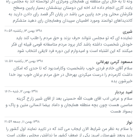
ونه تا به حال برای منطقه ی همایجان ومرکزی اگر توانسته اند به مجلس راه
یابند کاری انجام داده اند اخه این دوستان بینششان بسیار پایین وسطح
فکرشان محلی ودر حد پایین می باشد در پایان اگر قصد رای دادن دارید به
کاندیداهای توانمند ومورد اطمینان سپیدان وهمایجان رای دهید متشکرم
شیری
۱۳۹۸ بهمن ۱۳, یکشنبه ۲۰:۵۹
نماینده ای که تو مجلس نتواند حرف بزند و حق مردم را طلب کند باید
خودش شخصیت داشته باشد کنار برود مردم متاسفانه قومی قبیله ای فکر
میکنند که این اشتباه است و امیدوارم این دوره فرد لایقی انتخاب شود
مسعود کرمی بهرغانی
۱۳۹۸ بهمن ۱۳, یکشنبه ۱۸:۵۷
سلام آقای خادم فردی خوب باشخصیت وکارامدبود که تا حدی که امکان
داشت کارمردم را درست میکردی بهرحال در حق مردم برغان خوب بود خدا
خیرشون بده
امید بردبار
۱۳۹۸ بهمن ۱۲, شنبه ۱۶:۲۰
سلام و عرض ادب اقای هیبت الله حسینی بعد از اقای شبیر زارع گزینه
مناسبی هست چون بچه منطقه همایجان و داماد بیضا انسانی متین و پاک و
بسواد هست
نواز
۱۳۹۸ بهمن ۱۱, جمعه ۲۱:۵۹
با سلام به نظر من شرایط الان ایجاب می کند که در تایید نمایند اول کشور را
دید وبعد شهرستان امروز یکی از ضعف کشور ما نداشتن مجلس مقتدر است