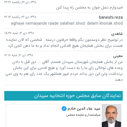
۱۳۹۸ دی ۲۲, یکشنبه ۲۳:۲۲
امیدوارم نسل جوان به مجلس راه پیدا کنن
baneshi.reza
۱۳۹۸ دی ۲۲, یکشنبه ۲۲:۱۳
aghaye nemayande raade salahiat shod. delam khonak shod
شاهدی
۱۳۹۸ دی ۱۴, شنبه ۱۵:۳۶
در توضیح نظر دوستمون بگم واقعا حرفتون درسته . شخصی که الان نماینده
هست برای بخش همایجان هیچ اقدامی انجام نداد و به ما دهن کجی کرد .
معینی
۱۳۹۸ دی ۱۴, شنبه ۱۴:۱۶
من از بخش همایجان شهرستان سپیدان هستم. آقای ... دور قبل با دادن
وعده های توخالی رای ما را به دست آورد و هیچ قدمی برای این بخش
برنداشت ولی این دور بداند مردم غیور هماشهر یک عدد رای هم به وی نمی
دهند
نمایندگان سابق مجلس حوزه انتخابیه سپیدان
سید علاء الدین خادم
سیاستمدار و نماینده مجلس