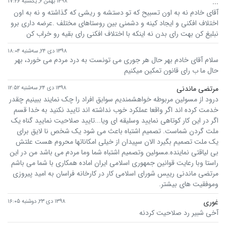
...
۱۳۹۸ بهمن ۶, یکشنبه ۱۷:۲۶
آقای خادم نه به اون تسبیح که تو دستشه و ریشی که گذاشته و نه به اون
اختلاف افکنی و ایجاد کینه و دشمنی بین روستاهای مختلف .عرضه داری برو
نبلیغ کن بهت رای بدن نه اینکه با اختلاف افکنی رای بقیه رو خراب کن
۱۳۹۸ دی ۲۴, سه‌شنبه ۱۸:۰۴
سلام آقای خادم بهر حال هر جوری می تونست به درد مردم می خورد، بهر
حال ما ب رای قانون تمکین میکنیم
مرتضی ماندنی
۱۳۹۸ دی ۲۴, سه‌شنبه ۱۲:۵۲
درود از مسولین مربوطه خواهشمندیم سوابق افراد را چک نمایند ببینیم چقدر
خدمت کرده اند اگر واقعا عملکرد خوب نداشته اند تایید نکنید به خدا قسم
اگر در این کار کوتاهی نمایید وسلیقه ای ویا...تایید صلاحیت نمایید گناه یک
ملت گردن شماست. تصمیم اشتباه باعث می شود یک شخص نا لایق برای
یک ملت تصمیم بگیرد الان سپیدان از خیلی امکاناتها محروم هست علتش
بی لیاقتی نماینده.مسولین وتصمیم اشتباه شما وما مردم می باشد من در این
راستا وبا رعایت قوانین جمهوری اسلامی ایران اماده همکاری با شما می باشم
مرتضی ماندنی رییس شورای اسلامی کار در کارخانه فراسان به امید پیروزی
وموفقیت های بیشتر.
غوری
۱۳۹۸ دی ۲۳, دوشنبه ۱۶:۰۵
آخی شبیر رد صلاحیت کردنه