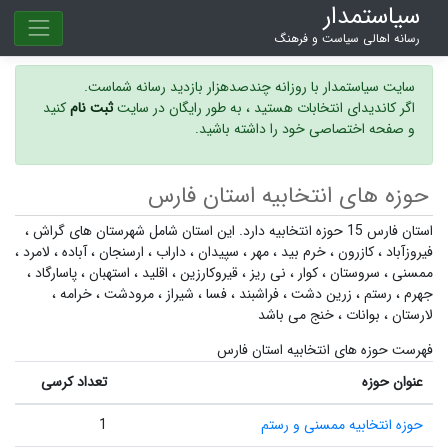
سیاستمدار
رسانه اهالی سیاست و فرهنگ
سایت سیاستمدار با روزانه چندصدهزار بازدید رسانه شماست.
اگر کاندیدای انتخابات هستید ، به طور رایگان در سایت
ثبت نام
کنید
و صفحه اختصاصی خود را داشته باشید.
حوزه های انتخابیه استان فارس
استان فارس 15 حوزه انتخابیه دارد. این استان شامل شهرستان های
گراش
،
فیروزآباد
،
کازرون
،
خرم بید
،
مهر
،
سپیدان
،
داراب
،
ارسنجان
،
آباده
،
لامرد
،
ممسنی
،
سروستان
،
کوار
،
نی ریز
،
قیروکارزین
،
اقلید
،
استهبان
،
پاسارگاد
،
جهرم
،
رستم
،
زرین دشت
،
فراشبند
،
فسا
،
شیراز
،
مرودشت
،
خرامه
،
لارستان
،
بوانات
،
خنج
می باشد
فهرست حوزه های انتخابیه استان فارس
عنوان حوزه
تعداد کرسی
حوزه انتخابیه ممسنی و رستم
1