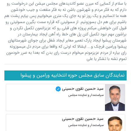
با سلام.از کسایی که میرن عضو کاندیدهای مجلس میشن این درخواست رو
دارم که به فکر مردم و شهرشون باشن نه به فکر منفعت و جیب خودشون
همه ما انسانیم و یک روز تو یه جای یک متری میخوابیم پس بیایم پشت هم
باشیم برای هم دل بسوزونیم. از مسولینی که قراره سمت بگیرن مسولیتی رو
قبول کنن خواهش میکنم پروژه های قبلی رو که عزیزانمون تکمیل نکردن و
براشون مهم نبود تکمیل کنن پل های خط راه آهن ایجاد بیمارستان در
شهرستان پیشوا ایجاد پارک تعمیر معابر ایجاد شغل برای جونای شهرستانهای
پیشوا ورامین قرچک و... ایشالا که اونی که واقعا برای مردم دل میسوزونه
رای بیاره از مردم عزیزمونم میخوام درست رای بدن که بعدا به ضرر خودمون
تموم نشه با تشکر یا علی
نمایندگان سابق مجلس حوزه انتخابیه ورامین و پیشوا
سید حسین نقوی حسینی
سیاستمدار و نماینده مجلس
سید حسین نقوی حسینی
سیاستمدار و نماینده مجلس