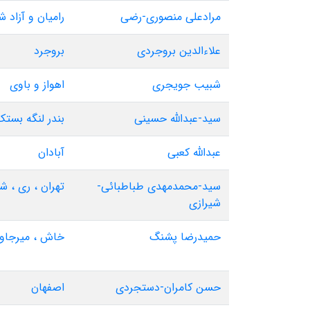
مرادعلی منصوری-رضی
رامیان و آزاد ش
علاءالدین بروجردی
بروجرد
شبیب جویجری
اهواز و باوی
سید-عبدالله حسینی
بندر لنگه بستک
عبدالله کعبی
آبادان
سید-محمدمهدی طباطبائی-
تهران ، ری ، ش
شیرازی
حمیدرضا پشنگ
خاش ، میرجاوه
حسن کامران-دستجردی
اصفهان