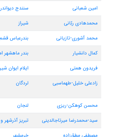
امین شعبانی
سنندج دیواندره
محمدهادی ربّانی
شیراز
محمد آشوری-تازیانی
بندرعباس قشم 
کمال دانشیار
بندر ماهشهر ا
فریدون همتی
ایلام ایوان شی
زادعلی خلیل-طهماسبی
لردگان
محسن کوهکن-ریزی
لنجان
سید-محمدرضا میرتاجالدینی
تبریز آذرشهر و
مصطفی مطوّرزاده
خرمشهر