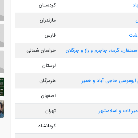
اد
کردستان
س
مازندران
دشت
فارس
 سملقان، گرمه، جاجرم و راز و جرگلان
خراسان شمالی
لرستان
ابوموسی حاجی آباد و خمیر
هرمزگان
اصفهان
میرانات و اسلامشهر
تهران
کرمانشاه