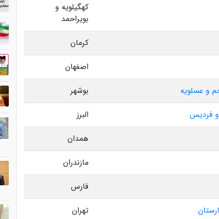
کهگیلویه و
بویراحمد
کرمان
اصفهان
جم و عسلویه
بوشهر
 و فردیس
البرز
همدان
مازندران
فارس
ارستان
تهران