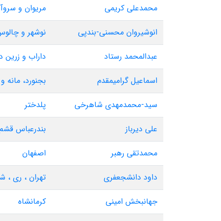
محمدعلی کریمی
مریوان و سروآب
انوشیروان محسنی-بندپی
نوشهر و چالو
عبدالمحمد رستاد
داراب و زرین 
اسماعیل گرامیمقدم
بجنورد، مانه و
سید-محمدمهدی شاهرخی
پلدختر
علی دیرباز
بندرعباس قشم 
محمدتقی رهبر
اصفهان
داود دانشجعفری
تهران ، ری ، ش
جهانبخش امینی
کرمانشاه