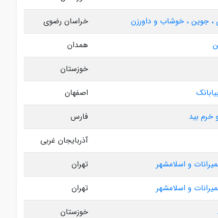
ی ، جوین ، خوشاب و داورزن
خراسان رضوی
ن
همدان
خوزستان
یابانک
اصفهان
و خرم بید
فارس
آذربایجان غربی
میرانات و اسلامشهر
تهران
میرانات و اسلامشهر
تهران
خوزستان