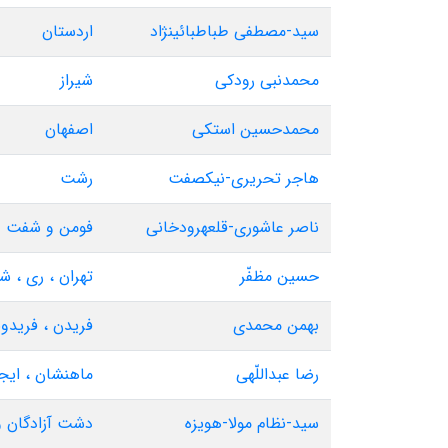
سید-مصطفی طباطبائینژاد
اردستان
محمدنبی رودکی
شیراز
محمدحسین استکی
اصفهان
هاجر تحریری-نیکصفت
رشت
ناصر عاشوری-قلعهرودخانی
فومن و شفت
حسین مظفّر
تهران ، ری ، ش
بهمن محمدی
فریدن ، فریدو
رضا عبداللّهی
ماهنشان ، ایجر
سید-نظام مولا-هویزه
دشت آزادگان و