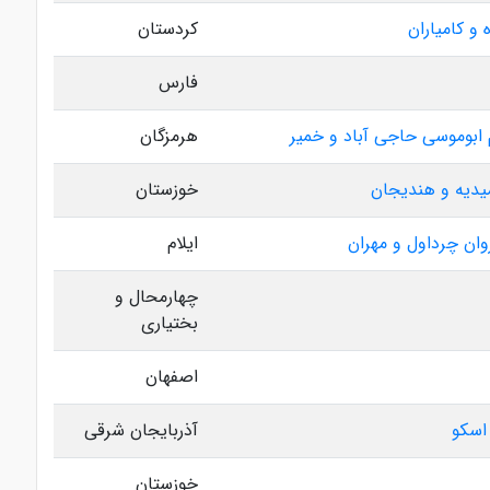
 و کامیاران
کردستان
فارس
ابوموسی حاجی آباد و خمیر
هرمزگان
میدیه و هندیجان
خوزستان
روان چرداول و مهران
ایلام
چهارمحال و
بختیاری
اصفهان
 اسکو
آذربایجان شرقی
خوزستان