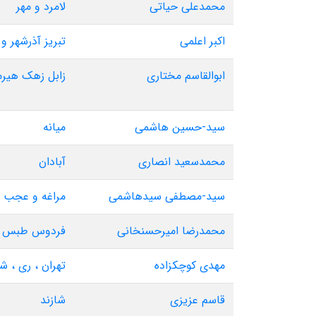
محمدعلی حیاتی
لامرد و مهر
اکبر اعلمی
تبریز آذرشهر و
ابوالقاسم مختاری
زابل زهک هیرم
سید-حسین هاشمی
میانه
محمدسعید انصاری
آبادان
سید-مصطفی سیدهاشمی
مراغه و عجب 
محمدرضا امیرحسنخانی
فردوس طبس بش
مهدی کوچکزاده
تهران ، ری ، ش
قاسم عزیزی
شازند