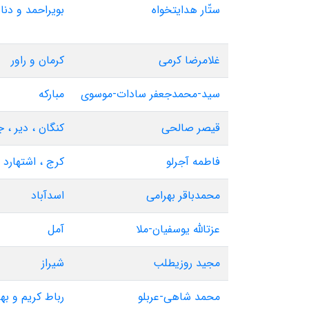
ستّار هدایتخواه
بویراحمد و دنا
غلامرضا کرمی
کرمان و راور
سید-محمدجعفر سادات-موسوی
مبارکه
قیصر صالحی
کنگان ، دیر ، 
فاطمه آجرلو
کرج ، اشتهارد
محمدباقر بهرامی
اسدآباد
عزتالله یوسفیان-ملا
آمل
مجید روزیطلب
شیراز
محمد شاهی-عربلو
رباط کریم و به