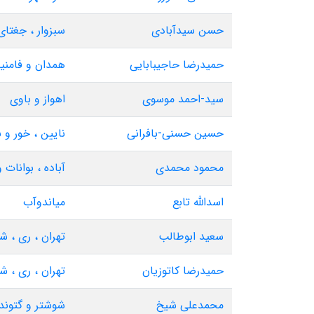
حسن سیدآبادی
سبزوار ، جغتا
حمیدرضا حاجیبابایی
همدان و فامنی
سید-احمد موسوی
اهواز و باوی
حسین حسنی-بافرانی
نایین ، خور و ب
محمود محمدی
آباده ، بوانات 
اسدالله تابع
میاندوآب
سعید ابوطالب
تهران ، ری ، ش
حمیدرضا کاتوزیان
تهران ، ری ، ش
محمدعلی شیخ
شوشتر و گتوند