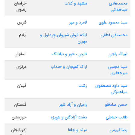
محمدهادی
مشهد و کلات
خراسان
عبدخدائی
رضوی
سید محمود علوی
لامرد و مهر
فارس
محمدنقی لطفی
ایلام ایوان شیروان چرداول و
ایلام
مهران
نبیالله راجی
نایین ، خور و بیابانک
اصفهان
سید مجتبی
اراک کمیجان و خنداب
مرکزی
میرجعفری
سید داود مصطفوی
رشت
گیلان
سیاهمزگی
حسن صادقلو
رامیان و آزاد شهر
گلستان
طالب خیاطی
دشت آزادگان و هویزه
خوزستان
رضا کریمی
مرند و جلفا
آذربایجان