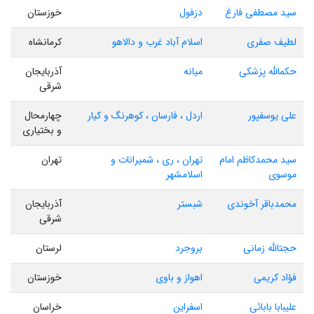
سید مصطفی فارغ
دزفول
خوزستان
لطیف صفری
اسلام آباد غرب و دالاهو
کرمانشاه
حکمالله پزشکی
میانه
آذربایجان
شرقی
علی یوسفپور
اردل ، فارسان ، کوهرنگ و کیار
چهارمحال
و بختیاری
سید محمدکاظم امام
تهران ، ری ، شمیرانات و
تهران
موسوی
اسلامشهر
محمدباقر آخوندی
شبستر
آذربایجان
شرقی
حجتالله زمانی
بروجرد
لرستان
فؤاد کریمی
اهواز و باوی
خوزستان
علیبابا بابائی
اسفراین
خراسان