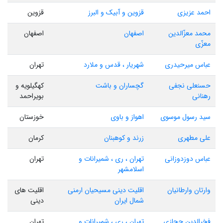
احمد عزیزی
قزوین و آبیک و البرز
قزوین
محمد معزّالدین
اصفهان
اصفهان
معزّی
عباس میرحیدری
شهریار ، قدس و ملارد
تهران
حسنعلی نجفی
گچساران و باشت
کهگیلویه و
رهنانی
بویراحمد
سید رسول موسوی
اهواز و باوی
خوزستان
علی مطهری
زرند و کوهبنان
کرمان
عباس دوزدوزانی
تهران ، ری ، شمیرانات و
تهران
اسلامشهر
وارتان وارطانیان
اقلیت دینی مسیحیان ارمنی
اقلیت های
شمال ایران
دینی
فخرالدین حجازی
تهران ، ری ، شمیرانات و
تهران