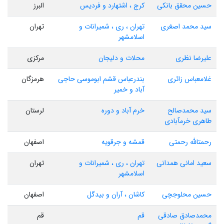
حسین محقق بانکی
کرج ، اشتهارد و فردیس
البرز
سید محمد اصغری
تهران ، ری ، شمیرانات و
تهران
اسلامشهر
علیرضا نظری
محلات و دلیجان
مرکزی
غلامعباس زائری
بندرعباس قشم ابوموسی حاجی
هرمزگان
آباد و خمیر
سید محمدصالح
خرم آباد و دوره
لرستان
طاهری خرمآبادی
رحمتالله رحمتی
قمشه و جرقویه
اصفهان
سعید امانی همدانی
تهران ، ری ، شمیرانات و
تهران
اسلامشهر
حسین محلوجچی
کاشان ، آران و بیدگل
اصفهان
محمدصادق صادقی
قم
قم