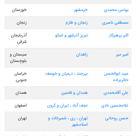
یونس محمدی
خرمشهر
خوزستان
مصطفی ناصری
زنجان و طارم
زنجان
اکبر پرهیزکار
تبریز آذرشهر و اسکو
آذربایجان
شرقی
امیر میر
زاهدان
سیستان و
بلوچستان
سید ابوالحسن
بیرجند ، درمیان و خوسف
خراسان
حائریزاده
جنوبی
علی آقامحمدی
همدان و فامنین
همدان
غلامحسین نادی
نجف آباد ، تیران و کرون
اصفهان
حسن روحانی
تهران ، ری ، شمیرانات و
تهران
اسلامشهر