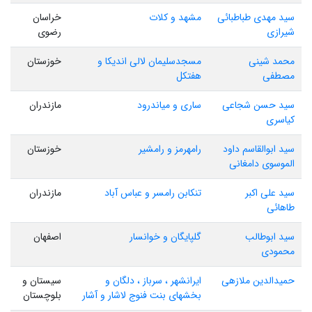
سید مهدی طباطبائی
مشهد و کلات
خراسان
شیرازی
رضوی
محمد شینی
مسجدسلیمان لالی اندیکا و
خوزستان
مصطفی
هفتکل
سید حسن شجاعی
ساری و میاندرود
مازندران
کیاسری
سید ابوالقاسم داود
رامهرمز و رامشیر
خوزستان
الموسوی دامغانی
سید علی اکبر
تنکابن رامسر و عباس آباد
مازندران
طاهائی
سید ابوطالب
گلپایگان و خوانسار
اصفهان
محمودی
حمیدالدین ملازهی
ایرانشهر ، سرباز ، دلگان و
سیستان و
بخشهای بنت فنوج لاشار و آشار
بلوچستان