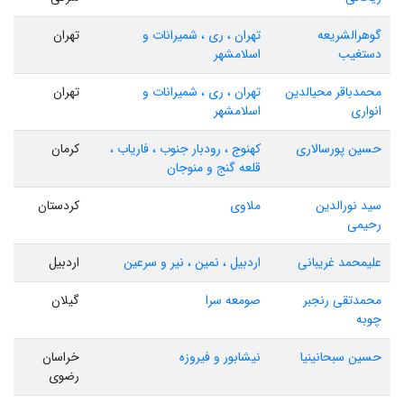
گوهرالشریعه
تهران ، ری ، شمیرانات و
تهران
دستغیب
اسلامشهر
محمدباقر محیالدین
تهران ، ری ، شمیرانات و
تهران
انواری
اسلامشهر
حسین پورسالاری
کهنوج ، رودبار جنوب ، فاریاب ،
کرمان
قلعه گنج و منوجان
سید نورالدین
ملاوی
کردستان
رحیمی
علیمحمد غریبانی
اردبیل ، نمین ، نیر و سرعین
اردبیل
محمدتقی رنجبر
صومعه سرا
گیلان
چوبه
حسین سبحانینیا
نیشابور و فیروزه
خراسان
رضوی