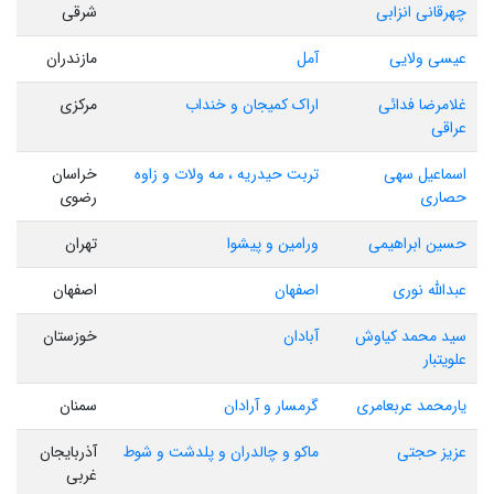
چهرقانی انزابی
شرقی
عیسی ولایی
آمل
مازندران
غلامرضا فدائی
اراک کمیجان و خنداب
مرکزی
عراقی
اسماعیل سهی
تربت حیدریه ، مه ولات و زاوه
خراسان
حصاری
رضوی
حسین ابراهیمی
ورامین و پیشوا
تهران
عبدالله نوری
اصفهان
اصفهان
سید محمد کیاوش
آبادان
خوزستان
علویتبار
یارمحمد عربعامری
گرمسار و آرادان
سمنان
عزیز حجتی
ماکو و چالدران و پلدشت و شوط
آذربایجان
غربی