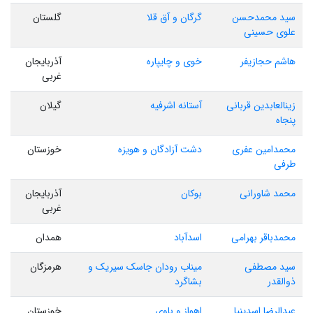
سید محمدحسن
گرگان و آق قلا
گلستان
علوی حسینی
هاشم حجازیفر
خوی و چایپاره
آذربایجان
غربی
زینالعابدین قربانی
آستانه اشرفیه
گیلان
پنجاه
محمدامین عفری
دشت آزادگان و هویزه
خوزستان
طرفی
محمد شاورانی
بوکان
آذربایجان
غربی
محمدباقر بهرامی
اسدآباد
همدان
سید مصطفی
میناب رودان جاسک سیریک و
هرمزگان
ذوالقدر
بشاگرد
عبدالرضا اسدینیا
اهواز و باوی
خوزستان