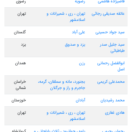
قاضیزاده هاشمی
رضویه
رضوی
عاتقه صدیقی رجائی
تهران ، ری ، شمیرانات و
تهران
اسلامشهر
سید جواد حسینی
علی آباد
گلستان
سید جلیل صدر
یزد و صدوق
یزد
طباطبائی
ابوالفضل رحمانی
رزن
همدان
اصل
محمدعلی کریمی
بجنورد، مانه و سملقان، گرمه،
خراسان
جاجرم و راز و جرگلان
شمالی
محمد رشیدیان
آبادان
خوزستان
هادی غفاری
تهران ، ری ، شمیرانات و
تهران
اسلامشهر
رحمان رحیمی
پاوه ، جوانرود ، ثلاث باباجانی و
کرمانشاه