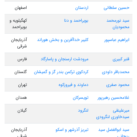
حسین سلطانی
اردستان
اصفهان
سید نورمحمد
بویراحمد و دنا
کهگیلویه و
محمودیان
بویراحمد
ابراهیم عباسپور
کلیبر خداآفرین و بخش هوراند
آذربایجان
شرقی
قنبر کبیری
مرودشت ارسنجان و پاسارگاد
فارس
محمدباقر داودی
کردکوی ترکمن بندر گز و گمیشان
گلستان
محمود صفری
دماوند و فیروزکوه
تهران
غلامحسین رهبرپور
تویسرکان
همدان
میرعلینقی
لنگرود
گیلان
سیدخاوری لنگرودی
سید ابوالفضل سید
تبریز آذرشهر و اسکو
آذربایجان
ریحانی
شرقی