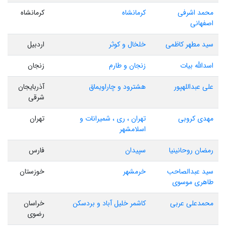
محمد اشرفی
کرمانشاه
کرمانشاه
اصفهانی
سید مطهر کاظمی
خلخال و کوثر
اردبیل
اسدالله بیات
زنجان و طارم
زنجان
علی عبداللهپور
هشترود و چاراویماق
آذربایجان
شرقی
مهدی کروبی
تهران ، ری ، شمیرانات و
تهران
اسلامشهر
رمضان روحانینیا
سپیدان
فارس
سید عبدالصاحب
خرمشهر
خوزستان
طاهری موسوی
محمدعلی عربی
کاشمر خلیل آباد و بردسکن
خراسان
رضوی