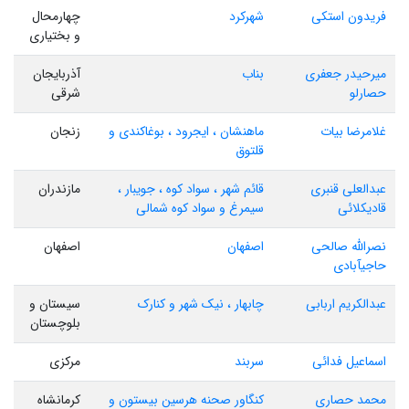
فریدون استکی
شهرکرد
چهارمحال
و بختیاری
میرحیدر جعفری
بناب
آذربایجان
حصارلو
شرقی
غلامرضا بیات
ماهنشان ، ایجرود ، بوغاکندی و
زنجان
قلتوق
عبدالعلی قنبری
قائم شهر ، سواد کوه ، جویبار ،
مازندران
قادیکلائی
سیمرغ و سواد کوه شمالی
نصرالله صالحی
اصفهان
اصفهان
حاجیآبادی
عبدالکریم اربابی
چابهار ، نیک شهر و کنارک
سیستان و
بلوچستان
اسماعیل فدائی
سربند
مرکزی
محمد حصاری
کنگاور صحنه هرسین بیستون و
کرمانشاه