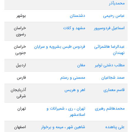
محمدیآذر
عباس رحیمی
دشتستان
بوشهر
اسماعیل فردوسیپور
مشهد و کلات
خراسان
رضوی
عبدالرضا هاشمزائی
فردوس طبس بشرویه و سرایان
خراسان
نهبندان
جنوبی
مطلب دشتی تولیر
مغان
اردبیل
صمد شجاعیان
ممسنی و رستم
فارس
قاسم معماری
اهر و هریس
آذربایجان
شرقی
محمدهاشم رهبری
تهران ، ری ، شمیرانات و
تهران
اسلامشهر
علی پناهنده
شاهین شهر ، میمه و برخوار
اصفهان