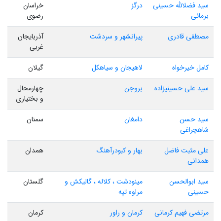
سید فضلالله حسینی
درگز
خراسان
برمائی
رضوی
مصطفی قادری
پیرانشهر و سردشت
آذربایجان
غربی
کامل خیرخواه
لاهیجان و سیاهکل
گیلان
سید علی حسینیزاده
بروجن
چهارمحال
و بختیاری
سید حسن
دامغان
سمنان
شاهچراغی
علی مثبت فاضل
بهار و کبودرآهنگ
همدان
همدانی
سید ابوالحسن
مینودشت ، کلاله ، گالیکش و
گلستان
حسینی
مراوه تپه
مرتضی فهیم کرمانی
کرمان و راور
کرمان