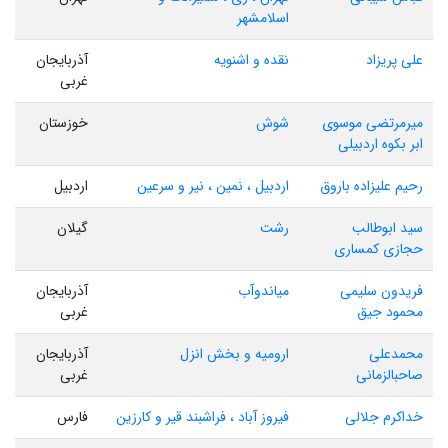
اسلامشهر
علی پریزاد
نقده و اشنویه
آذربایجان
غربی
میرمرتضی موسوی
شوش
خوزستان
ابر بکوه اردبیلی
رحیم علیزاده باروق
اردبیل ، نمین ، نیر و سرعین
اردبیل
سید ابوطالب
رشت
گیلان
حجازی کمساری
فریدون سلیمی
میاندوآب
آذربایجان
محمود جیق
غربی
محمدعلی
ارومیه و بخش انزل
آذربایجان
صاحبالزمانی
غربی
خداکرم جلالی
فیروز آباد ، فراشبند قیر و کارزین
فارس