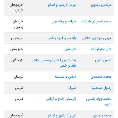
مرتضی رضوی
تبریز آذرشهر و اسکو
آذربایجان
شرقی
محمدناصر توسلیزاده
خواف و رشتخوار
خراسان
رضوی
مهدی مهدوی حاجی
بابلسر و فریدونکنار
مازندران
علی معرفیزاده
خرمشهر
خوزستان
عباس متین
بندرعباس قشم ابوموسی حاجی
هرمزگان
آباد و خمیر
محمد محمدی
دلفان و سلسله
لرستان
رسول منتجبنیا
شیراز
فارس
محمدجواد راستی
لارستان خنج و گراش
فارس
لاری
محمدحسین
تبریز آذرشهر و اسکو
آذربایجان