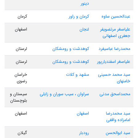
دینور
عبدالحسین ساوه
کرمان و راور
کرمان
علیاصغر مرتضویفر
لنجان
اصفهان
جعفری اصفهانی
محمدرضا عباسیفرد
کوهدشت و رومشکان
لرستان
علیاصغر اسفندیارپور
کوهدشت و رومشکان
لرستان
سید محمد حسینی
مشهد و کلات
خراسان
خامنهای
رضوی
محمداسحق مدنی
سراوان ، سیب سوران و زابلی
سیستان و
بلوچستان
سید محمدرضا
اصفهان
اصفهان
امامزاده واقفی
سید ابوالحسن
رودبار
گیلان