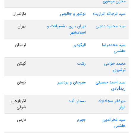
مخزن موسوی
سید فرجالله افرازیده
نوشهر و چالوس
مازندران
سید محمود دعایی
تهران ، ری ، شمیرانات و
تهران
اسلامشهر
سید محمدرضا
الیگودرز
لرستان
هاشمی
محمد خزاعی
رشت
گیلان
ترشیزی
سید احمد حسینی
سیرجان و بردسیر
کرمان
زیدآبادی
میرغفار سجادنژاد
بستان آباد
آذربایجان
الوار
شرقی
سید فخرالدین
جهرم
فارس
هاشمی