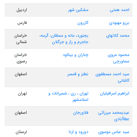
احمد همتی
مشکین شهر
اردبیل
برزو مهبودی
کازرون
فارس
محمد کلاتهای
بجنورد، مانه و سملقان، گرمه،
خراسان
جاجرم و راز و جرگلان
شمالی
محمود مروی
چناران و بینالود
خراسان
سماورچی
رضوی
سید احمد مصطفوی
نطنز و قمصر
اصفهان
کاشانی
ابراهیم اسرافیلیان
تهران ، ری ، شمیرانات و
تهران
اسلامشهر
عیدیمحمد میرزائی
فلاورجان
اصفهان
عطاآبادی
سید عباس موسوی
دورود و ازنا
لرستان