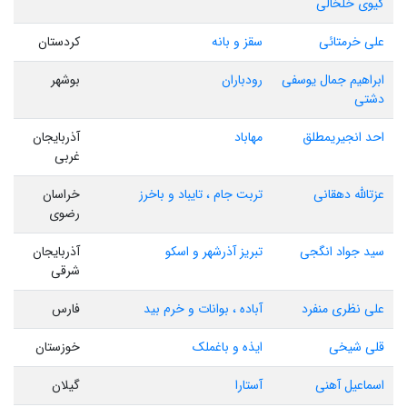
گیوی خلخالی
علی خرمتائی
سقز و بانه
کردستان
ابراهیم جمال یوسفی
رودباران
بوشهر
دشتی
احد انجیریمطلق
مهاباد
آذربایجان
غربی
عزتالله دهقانی
تربت جام ، تایباد و باخرز
خراسان
رضوی
سید جواد انگجی
تبریز آذرشهر و اسکو
آذربایجان
شرقی
علی نظری منفرد
آباده ، بوانات و خرم بید
فارس
قلی شیخی
ایذه و باغملک
خوزستان
اسماعیل آهنی
آستارا
گیلان