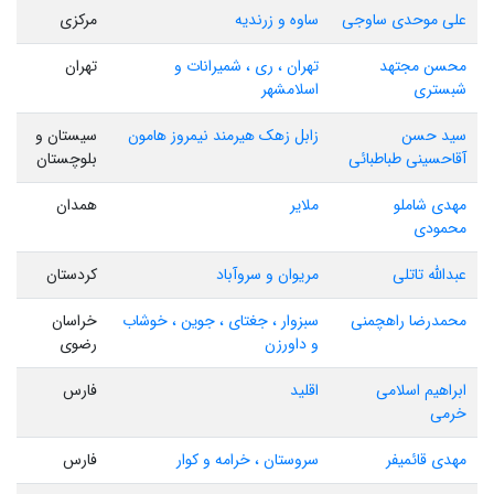
علی موحدی ساوجی
ساوه و زرندیه
مرکزی
محسن مجتهد
تهران ، ری ، شمیرانات و
تهران
شبستری
اسلامشهر
سید حسن
زابل زهک هیرمند نیمروز هامون
سیستان و
آقاحسینی طباطبائی
بلوچستان
مهدی شاملو
ملایر
همدان
محمودی
عبدالله تاتلی
مریوان و سروآباد
کردستان
محمدرضا راهچمنی
سبزوار ، جغتای ، جوین ، خوشاب
خراسان
و داورزن
رضوی
ابراهیم اسلامی
اقلید
فارس
خرمی
مهدی قائمیفر
سروستان ، خرامه و کوار
فارس