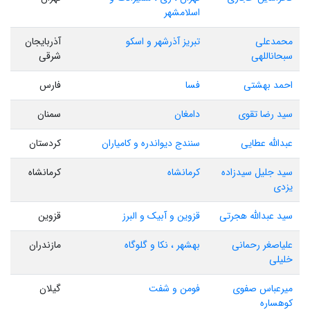
اسلامشهر
محمدعلی
تبریز آذرشهر و اسکو
آذربایجان
سبحاناللهی
شرقی
احمد بهشتی
فسا
فارس
سید رضا تقوی
دامغان
سمنان
عبدالله عطایی
سنندج دیواندره و کامیاران
کردستان
سید جلیل سیدزاده
کرمانشاه
کرمانشاه
یزدی
سید عبدالله هجرتی
قزوین و آبیک و البرز
قزوین
علیاصغر رحمانی
بهشهر ، نکا و گلوگاه
مازندران
خلیلی
میرعباس صفوی
فومن و شفت
گیلان
کوهساره