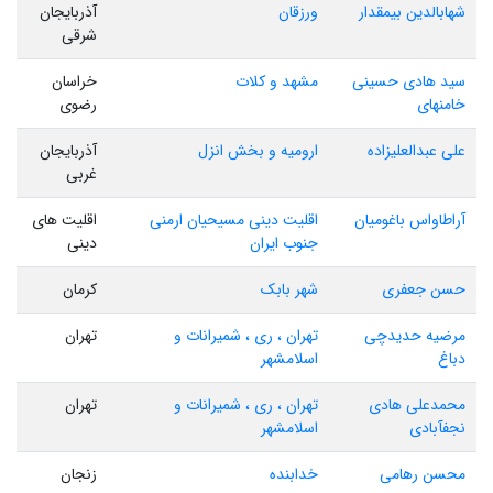
شهابالدین بیمقدار
ورزقان
آذربایجان
شرقی
سید هادی حسینی
مشهد و کلات
خراسان
خامنهای
رضوی
علی عبدالعلیزاده
ارومیه و بخش انزل
آذربایجان
غربی
آراطاواس باغومیان
اقلیت دینی مسیحیان ارمنی
اقلیت های
جنوب ایران
دینی
حسن جعفری
شهر بابک
کرمان
مرضیه حدیدچی
تهران ، ری ، شمیرانات و
تهران
دباغ
اسلامشهر
محمدعلی هادی
تهران ، ری ، شمیرانات و
تهران
نجفآبادی
اسلامشهر
محسن رهامی
خدابنده
زنجان