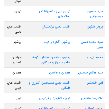
شرقی
سید حسین
تهران ، ری ، شمیرانات و
تهران
موسویانی
اسلامشهر
پرویز ملکپور
اقلیت دینی زرتشتیان
اقلیت های
دینی
سید محمدحسن
بوشهر ، گناوه و دیلم
بوشهر
نبوی
محمد ایوبی
بجنورد، مانه و سملقان، گرمه،
خراسان
جاجرم و راز و جرگلان
شمالی
سید هاشم حمیدی
همدان و فامنین
همدان
آتور خنانشو
اقلیت دینی مسیحیان آشوری و
اقلیت های
کلدانی
دینی
غلامرضا سلطانی
کرج ، اشتهارد و فردیس
البرز
عباس شیبانی
تهران ، ری ، شمیرانات و
تهران