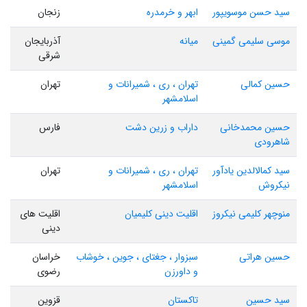
سید حسن موسویپور
ابهر و خرمدره
زنجان
موسی سلیمی گمینی
میانه
آذربایجان
شرقی
حسین کمالی
تهران ، ری ، شمیرانات و
تهران
اسلامشهر
حسین محمدخانی
داراب و زرین دشت
فارس
شاهرودی
سید کمالالدین یادآور
تهران ، ری ، شمیرانات و
تهران
نیکروش
اسلامشهر
منوچهر کلیمی نیکروز
اقلیت دینی کلیمیان
اقلیت های
دینی
حسین هراتی
سبزوار ، جغتای ، جوین ، خوشاب
خراسان
و داورزن
رضوی
سید حسین
تاکستان
قزوین