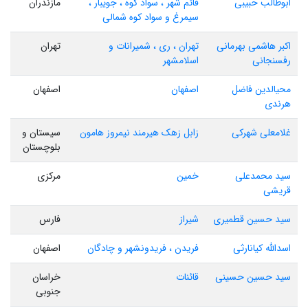
ابوطالب حبیبی
قائم شهر ، سواد کوه ، جویبار ،
مازندران
سیمرغ و سواد کوه شمالی
اکبر هاشمی بهرمانی
تهران ، ری ، شمیرانات و
تهران
رفسنجانی
اسلامشهر
محیالدین فاضل
اصفهان
اصفهان
هرندی
غلامعلی شهرکی
زابل زهک هیرمند نیمروز هامون
سیستان و
بلوچستان
سید محمدعلی
خمین
مرکزی
قریشی
سید حسین قطمیری
شیراز
فارس
اسدالله کیانارثی
فریدن ، فریدونشهر و چادگان
اصفهان
سید حسین حسینی
قائنات
خراسان
جنوبی