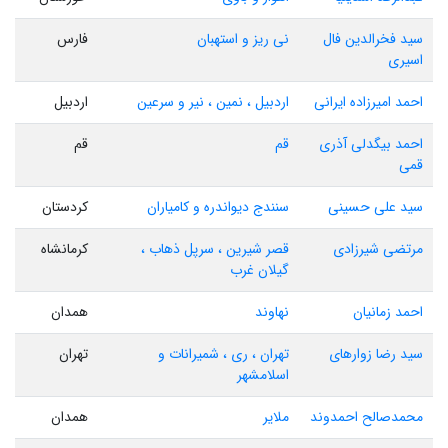
سید فخرالدین فال
نی ریز و استهبان
فارس
اسیری
احمد امیرزاده ایرانی
اردبیل ، نمین ، نیر و سرعین
اردبیل
احمد بیگدلی آذری
قم
قم
قمی
سید علی حسینی
سنندج دیواندره و کامیاران
کردستان
مرتضی شیرزادی
قصر شیرین ، سرپل ذهاب ،
کرمانشاه
گیلان غرب
احمد زمانیان
نهاوند
همدان
سید رضا زوارهای
تهران ، ری ، شمیرانات و
تهران
اسلامشهر
محمدصالح احمدوند
ملایر
همدان