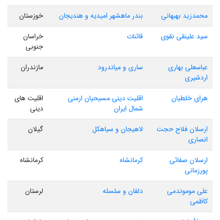
محمدزید بهبهانی
بندر ماهشهر امیدیه و هندیجان
خوزستان
سید علینقی نقوی
قائنات
خراسان
جنوبی
عباسعلی بهاری
ساری و میاندرود
مازندران
اردشیری
هرای خلطیان
اقلیت دینی مسیحیان ارمنی
اقلیت های
شمال ایران
دینی
ارسلان فلاح حجت
لاهیجان و سیاهکل
گیلان
انصاری
ارسلان صفائی
کرمانشاه
کرمانشاه
پورزمانی
علی موموندمی
دلفان و سلسله
لرستان
کاظمی