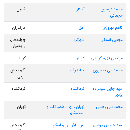
محمد فرضپور
آستارا
گیلان
ماچیانی
کاظم نوروزی
آمل
مازندران
مجتبی استکی
شهرکرد
چهارمحال
و بختیاری
مرتضی فهیم کرمانی
کرمان
کرمان
محمدعلی خسروی
میاندوآب
آذربایجان
غربی
سید جلیل سیدزاده
کرمانشاه
کرمانشاه
یزدی
محمدعلی رجائی
تهران ، ری ، شمیرانات و
تهران
اسلامشهر
سید حسین موسوی
تبریز آذرشهر و اسکو
آذربایجان