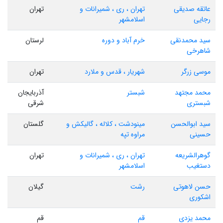
عاتقه صدیقی
تهران ، ری ، شمیرانات و
تهران
رجایی
اسلامشهر
سید محمدنقی
خرم آباد و دوره
لرستان
شاهرخی
موسی زرگر
شهریار ، قدس و ملارد
تهران
محمد مجتهد
شبستر
آذربایجان
شبستری
شرقی
سید ابوالحسن
مینودشت ، کلاله ، گالیکش و
گلستان
حسینی
مراوه تپه
گوهرالشریعه
تهران ، ری ، شمیرانات و
تهران
دستغیب
اسلامشهر
حسن لاهوتی
رشت
گیلان
اشکوری
محمد یزدی
قم
قم