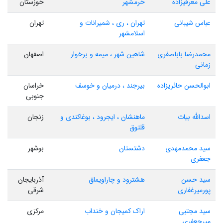
علی معرفیزاده
خرمشهر
خوزستان
عباس شیبانی
تهران ، ری ، شمیرانات و
تهران
اسلامشهر
محمدرضا باباصفری
شاهین شهر ، میمه و برخوار
اصفهان
زمانی
ابوالحسن حائریزاده
بیرجند ، درمیان و خوسف
خراسان
جنوبی
اسدالله بیات
ماهنشان ، ایجرود ، بوغاکندی و
زنجان
قلتوق
سید محمدمهدی
دشتستان
بوشهر
جعفری
سید حسن
هشترود و چاراویماق
آذربایجان
پورمیرغفاری
شرقی
سید مجتبی
اراک کمیجان و خنداب
مرکزی
میرجعفری