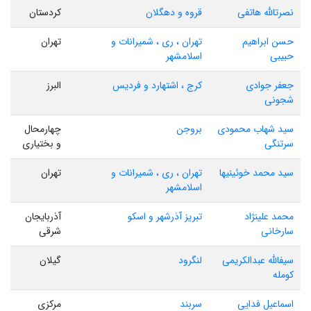
نصرتالله هاتفی
قروه و دهگلان
کردستان
حسن ابراهیم
تهران ، ری ، شمیرانات و
تهران
حبیبی
اسلامشهر
جعفر جوادی
کرج ، اشتهارد و فردیس
البرز
شجونی
سید شهاب محمودی
بروجن
چهارمحال
سرتنگی
و بختیاری
سید محمد خوئینیها
تهران ، ری ، شمیرانات و
تهران
اسلامشهر
محمد علینژاد
تبریز آذرشهر و اسکو
آذربایجان
سارخانی
شرقی
سیفالله عبدالکریمی
لنگرود
گیلان
کومله
اسماعیل فدایی
سربند
مرکزی