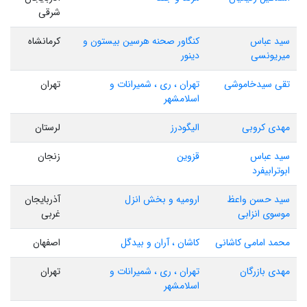
شرقی
سید عباس
کنگاور صحنه هرسین بیستون و
کرمانشاه
میریونسی
دینور
تقی سیدخاموشی
تهران ، ری ، شمیرانات و
تهران
اسلامشهر
مهدی کروبی
الیگودرز
لرستان
سید عباس
قزوین
زنجان
ابوترابیفرد
سید حسن واعظ
ارومیه و بخش انزل
آذربایجان
موسوی انزابی
غربی
محمد امامی کاشانی
کاشان ، آران و بیدگل
اصفهان
مهدی بازرگان
تهران ، ری ، شمیرانات و
تهران
اسلامشهر