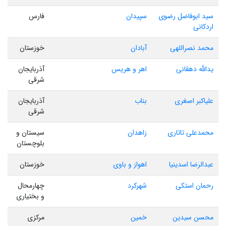
سید ابوفاضل رضوی
سپیدان
فارس
اردکانی
محمد نصراللهی
آبادان
خوزستان
یدالله دهقانی
اهر و هریس
آذربایجان
شرقی
علیاکبر اصغری
بناب
آذربایجان
شرقی
محمدعلی تاتاری
زاهدان
سیستان و
بلوچستان
عبدالرضا اسدینیا
اهواز و باوی
خوزستان
رحمان استکی
شهرکرد
چهارمحال
و بختیاری
محسن سیدین
خمین
مرکزی