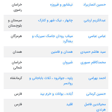
حسین انصاریراد
نیشابور و فیروزه
خراسان
رضوی
عبدالکریم اربابی
چابهار ، نیک شهر و کنارک
سیستان و
بلوچستان
عباس عباسی
میناب رودان جاسک سیریک و
هرمزگان
بشاگرد
سید هاشم حمیدی
همدان و فامنین
همدان
محمدکاظم صبوری
شیروان
خراسان
شمالی
احمد بهرامی
پاوه ، جوانرود ، ثلاث باباجانی و
کرمانشاه
روانسر
حسین کرمانی
آباده ، بوانات و خرم بید
فارس
محیالدین فاضل
اقلید
فارس
هرندی