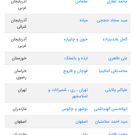
محمد غفاری
سلماس
آذربایجان
غربی
سید سجاد حججی
میانه
آذربایجان
شرقی
کامل عابدینزاده
خوی و چایپاره
آذربایجان
غربی
علی طاهری
ایذه و باغملک
خوزستان
محمدتقی کمالینیا
قوچان و فاروج
خراسان
رضوی
علیاکبر ولایتی
تهران ، ری ، شمیرانات و
تهران
اسلامشهر
ابوالحسن الهبداشتی
نوشهر و چالوس
مازندران
سید احمد سلامتیان
اصفهان
اصفهان
محمد فاضل
بابل
مازندران