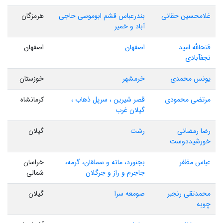
غلامحسین حقانی
بندرعباس قشم ابوموسی حاجی
هرمزگان
آباد و خمیر
فتحالله امید
اصفهان
اصفهان
نجفآبادی
یونس محمدی
خرمشهر
خوزستان
مرتضی محمودی
قصر شیرین ، سرپل ذهاب ،
کرمانشاه
گیلان غرب
رضا رمضانی
رشت
گیلان
خورشیددوست
عباس مظفر
بجنورد، مانه و سملقان، گرمه،
خراسان
جاجرم و راز و جرگلان
شمالی
محمدتقی رنجبر
صومعه سرا
گیلان
چوبه