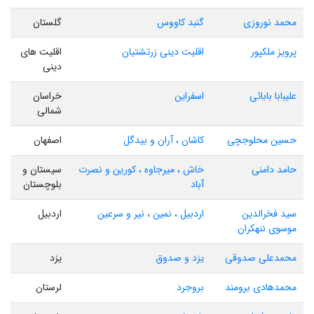
محمد نوروزی
گنبد کاووس
گلستان
پرویز ملکپور
اقلیت دینی زرتشتیان
اقلیت های
دینی
علیبابا بابائی
اسفراین
خراسان
شمالی
حسین محلوجچی
کاشان ، آران و بیدگل
اصفهان
حامد دامنی
خاش ، میرجاوه ، کورین و نصرت
سیستان و
آباد
بلوچستان
سید فخرالدین
اردبیل ، نمین ، نیر و سرعین
اردبیل
موسوی ننهکران
محمدعلی صدوقی
یزد و صدوق
یزد
محمدهادی برومند
بروجرد
لرستان