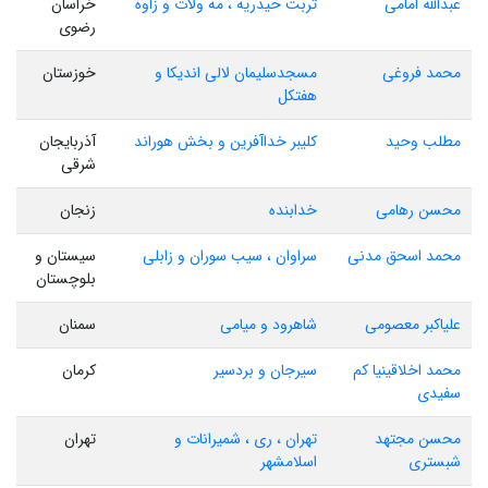
عبدالله امامی
تربت حیدریه ، مه ولات و زاوه
خراسان
رضوی
محمد فروغی
مسجدسلیمان لالی اندیکا و
خوزستان
هفتکل
مطلب وحید
کلیبر خداآفرین و بخش هوراند
آذربایجان
شرقی
محسن رهامی
خدابنده
زنجان
محمد اسحق مدنی
سراوان ، سیب سوران و زابلی
سیستان و
بلوچستان
علیاکبر معصومی
شاهرود و میامی
سمنان
محمد اخلاقینیا کم
سیرجان و بردسیر
کرمان
سفیدی
محسن مجتهد
تهران ، ری ، شمیرانات و
تهران
شبستری
اسلامشهر