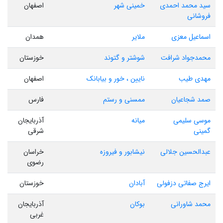
سید محمد احمدی
خمینی شهر
اصفهان
فروشانی
اسماعیل معزی
ملایر
همدان
محمدجواد شرافت
شوشتر و گتوند
خوزستان
مهدی طیب
نایین ، خور و بیابانک
اصفهان
صمد شجاعیان
ممسنی و رستم
فارس
موسی سلیمی
میانه
آذربایجان
گمینی
شرقی
عبدالحسین جلالی
نیشابور و فیروزه
خراسان
رضوی
ایرج صفاتی دزفولی
آبادان
خوزستان
محمد شاورانی
بوکان
آذربایجان
غربی