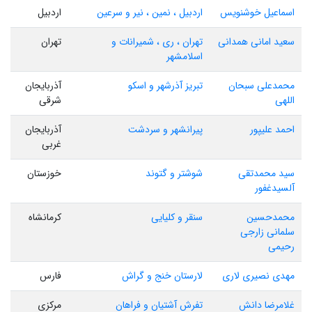
اسماعیل خوشنویس
اردبیل ، نمین ، نیر و سرعین
اردبیل
سعید امانی همدانی
تهران ، ری ، شمیرانات و
تهران
اسلامشهر
محمدعلی سبحان
تبریز آذرشهر و اسکو
آذربایجان
اللهی
شرقی
احمد علیپور
پیرانشهر و سردشت
آذربایجان
غربی
سید محمدتقی
شوشتر و گتوند
خوزستان
آلسیدغفور
محمدحسین
سنقر و کلیایی
کرمانشاه
سلمانی زارجی
رحیمی
مهدی نصیری لاری
لارستان خنج و گراش
فارس
غلامرضا دانش
تفرش آشتیان و فراهان
مرکزی