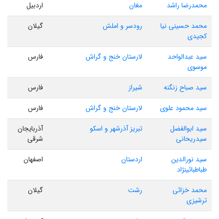
محمدرضا راشد
مغان
اردبیل
محمد حسینی نیا
رودسر و املش
گیلان
کجیدی
سید عبدالواحد
لارستان خنج و گراش
فارس
موسوی
سید صباح زنگنه
شیراز
فارس
سید محمود علوی
لارستان خنج و گراش
فارس
سید ابوالفضل
تبریز آذرشهر و اسکو
آذربایجان
سیدریحانی
شرقی
سید نورالدین
اردستان
اصفهان
طباطبائینژاد
محمد خزائی
رشت
گیلان
ترشیزی