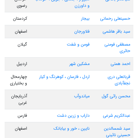
و داورزن
رضوی
حسینعلی رحمانی
بیجار
کردستان
سید باقر هاشمی
فلاورجان
اصفهان
مصطفی فومنی
فومن و شفت
گیلان
حائری
احمد همتی
مشکین شهر
اردبیل
قربانعلی دری
اردل ، فارسان ، کوهرنگ و کیار
چهارمحال
نجفآبادی
و بختیاری
محسن راثی گول
میاندوآب
آذربایجان
غربی
عبدالکریم شرعی
داراب و زرین دشت
فارس
سید شمسالدین
نایین ، خور و بیابانک
اصفهان
حسینی نائینی