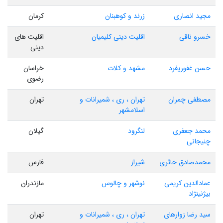
مجید انصاری
زرند و کوهبنان
کرمان
خسرو ناقی
اقلیت دینی کلیمیان
اقلیت های
دینی
حسن غفوریفرد
مشهد و کلات
خراسان
رضوی
مصطفی چمران
تهران ، ری ، شمیرانات و
تهران
اسلامشهر
محمد جعفری
لنگرود
گیلان
چنیجانی
محمدصادق حائری
شیراز
فارس
عمادالدین کریمی
نوشهر و چالوس
مازندران
بیژنینژاد
سید رضا زوارهای
تهران ، ری ، شمیرانات و
تهران