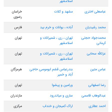
اسلامشهر
عباسعلی اختری
مشهد و کلات
خراسان
رضوی
محمد رشیدیان
آباده ، بوانات و خرم بید
فارس
محمدجواد حجتی
تهران ، ری ، شمیرانات و
تهران
کرمانی
اسلامشهر
عزتالله سحابی
تهران ، ری ، شمیرانات و
تهران
اسلامشهر
عباس متین
بندرعباس قشم ابوموسی حاجی
هرمزگان
آباد و خمیر
رضا اصفهانی
ورامین و پیشوا
تهران
عبدالوهاب قاسمی
ساری و میاندرود
مازندران
احمد عطاری
اراک کمیجان و خنداب
مرکزی