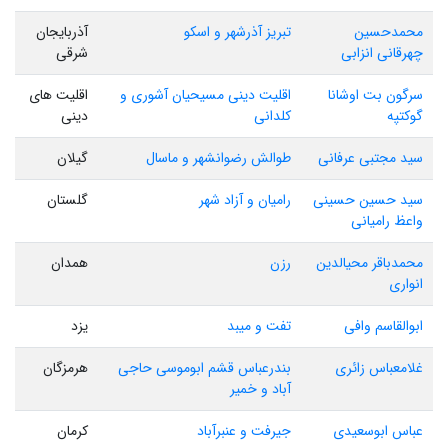
محمدحسین
تبریز آذرشهر و اسکو
آذربایجان
چهرقانی انزابی
شرقی
سرگون بت اوشانا
اقلیت دینی مسیحیان آشوری و
اقلیت های
گوکتپه
کلدانی
دینی
سید مجتبی عرفانی
طوالش رضوانشهر و ماسال
گیلان
سید حسین حسینی
رامیان و آزاد شهر
گلستان
واعظ رامیانی
محمدباقر محیالدین
رزن
همدان
انواری
ابوالقاسم وافی
تفت و میبد
یزد
غلامعباس زائری
بندرعباس قشم ابوموسی حاجی
هرمزگان
آباد و خمیر
عباس ابوسعیدی
جیرفت و عنبرآباد
کرمان