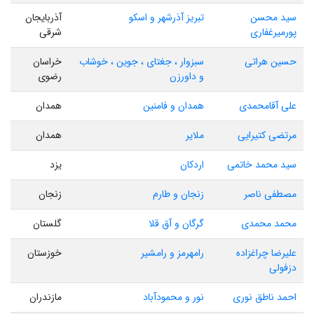
سید محسن
تبریز آذرشهر و اسکو
آذربایجان
پورمیرغفاری
شرقی
حسین هراتی
سبزوار ، جغتای ، جوین ، خوشاب
خراسان
و داورزن
رضوی
علی آقامحمدی
همدان و فامنین
همدان
مرتضی کتیرایی
ملایر
همدان
سید محمد خاتمی
اردکان
یزد
مصطفی ناصر
زنجان و طارم
زنجان
محمد محمدی
گرگان و آق قلا
گلستان
علیرضا چراغزاده
رامهرمز و رامشیر
خوزستان
دزفولی
احمد ناطق نوری
نور و محمودآباد
مازندران