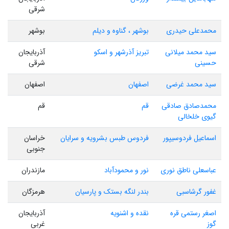
شرقی
محمدعلی حیدری
بوشهر ، گناوه و دیلم
بوشهر
سید محمد میلانی
تبریز آذرشهر و اسکو
آذربایجان
حسینی
شرقی
سید محمد غرضی
اصفهان
اصفهان
محمدصادق صادقی
قم
قم
گیوی خلخالی
اسماعیل فردوسیپور
فردوس طبس بشرویه و سرایان
خراسان
جنوبی
عباسعلی ناطق نوری
نور و محمودآباد
مازندران
غفور گرشاسبی
بندر لنگه بستک و پارسیان
هرمزگان
اصغر رستمی قره
نقده و اشنویه
آذربایجان
گوز
غربی