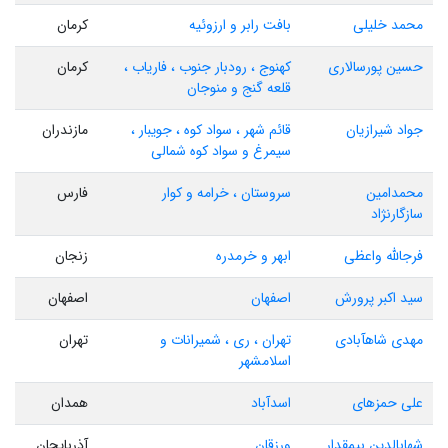
محمد خلیلی
بافت رابر و ارزوئیه
کرمان
حسین پورسالاری
کهنوج ، رودبار جنوب ، فاریاب ،
کرمان
قلعه گنج و منوجان
جواد شیرازیان
قائم شهر ، سواد کوه ، جویبار ،
مازندران
سیمرغ و سواد کوه شمالی
محمدامین
سروستان ، خرامه و کوار
فارس
سازگارنژاد
فرجالله واعظی
ابهر و خرمدره
زنجان
سید اکبر پرورش
اصفهان
اصفهان
مهدی شاهآبادی
تهران ، ری ، شمیرانات و
تهران
اسلامشهر
علی حمزهای
اسدآباد
همدان
شهابالدین بیمقدار
ورزقان
آذربایجان