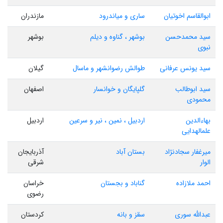
ابوالقاسم اخوتیان
ساری و میاندرود
مازندران
سید محمدحسن
بوشهر ، گناوه و دیلم
بوشهر
نبوی
سید یونس عرفانی
طوالش رضوانشهر و ماسال
گیلان
سید ابوطالب
گلپایگان و خوانسار
اصفهان
محمودی
بهاءالدین
اردبیل ، نمین ، نیر و سرعین
اردبیل
علمالهدایی
میرغفار سجادنژاد
بستان آباد
آذربایجان
الوار
شرقی
احمد ملازاده
گناباد و بجستان
خراسان
رضوی
عبدالله سوری
سقز و بانه
کردستان