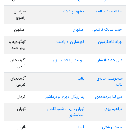
عبدالحمید دیالمه
مشهد و کلات
خراسان
رضوی
احمد سالک کاشانی
اصفهان
اصفهان
بهرام تاجگردون
گچساران و باشت
کهگیلویه و
بویراحمد
علی حقیقتافشار
ارومیه و بخش انزل
آذربایجان
غربی
میریوسف جابری
بناب
آذربایجان
بناب
شرقی
علیرضا یارمحمدی
بم ریگان فهرج و نرماشیر
کرمان
ابراهیم یزدی
تهران ، ری ، شمیرانات و
تهران
اسلامشهر
احمد بهشتی
فسا
فارس