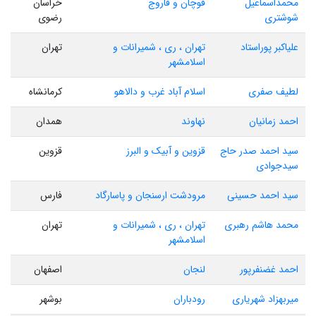
محمداسماعیل
قوچان و فاروج
خراسان
شوشتری
رضوی
علیاکبر پوراستاد
تهران ، ری ، شمیرانات و
تهران
اسلامشهر
لطیف صفری
اسلام آباد غرب و دالاهو
کرمانشاه
احمد زمانیان
نهاوند
همدان
سید احمد صدر حاج
قزوین و آبیک و البرز
قزوین
سیدجوادی
سید احمد حسینی
مرودشت ارسنجان و پاسارگاد
فارس
محمد هاشم رهبری
تهران ، ری ، شمیرانات و
تهران
اسلامشهر
احمد غضنفرپور
لنجان
اصفهان
میربهزاد شهریاری
رودباران
بوشهر