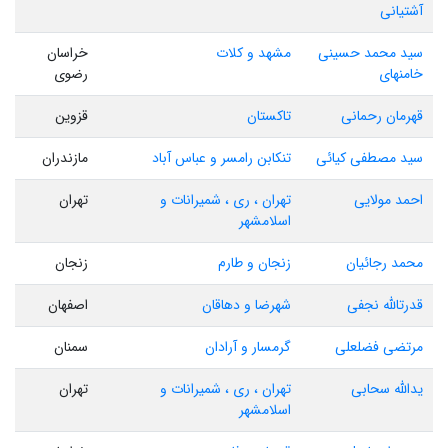
آشتیانی
سید محمد حسینی
مشهد و کلات
خراسان
خامنهای
رضوی
قهرمان رحمانی
تاکستان
قزوین
سید مصطفی کیائی
تنکابن رامسر و عباس آباد
مازندران
احمد مولایی
تهران ، ری ، شمیرانات و
تهران
اسلامشهر
محمد رجائیان
زنجان و طارم
زنجان
قدرتالله نجفی
شهرضا و دهاقان
اصفهان
مرتضی فضلعلی
گرمسار و آرادان
سمنان
یدالله سحابی
تهران ، ری ، شمیرانات و
تهران
اسلامشهر