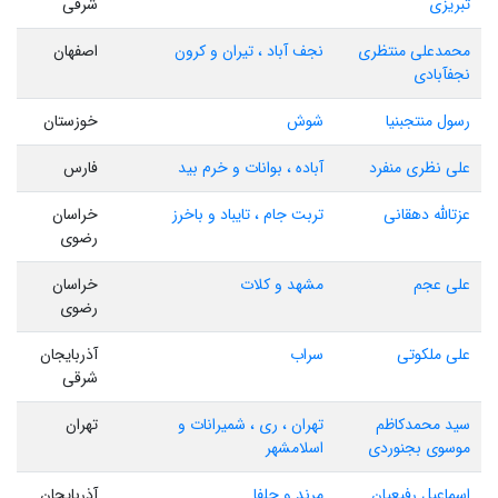
تبریزی
شرقی
محمدعلی منتظری
نجف آباد ، تیران و کرون
اصفهان
نجفآبادی
رسول منتجبنیا
شوش
خوزستان
علی نظری منفرد
آباده ، بوانات و خرم بید
فارس
عزتالله دهقانی
تربت جام ، تایباد و باخرز
خراسان
رضوی
علی عجم
مشهد و کلات
خراسان
رضوی
علی ملکوتی
سراب
آذربایجان
شرقی
سید محمدکاظم
تهران ، ری ، شمیرانات و
تهران
موسوی بجنوردی
اسلامشهر
اسماعیل رفیعیان
مرند و جلفا
آذربایجان