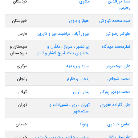
سید نورالدین
ملاوی
کردستان
رحیمی
سید محمد کیاوش
اهواز و باوی
خوزستان
علیاکبر رضوانی
فیروز آباد ، فراشبند قیر و کارزین
فارس
نظرمحمد دیدگاه
ایرانشهر ، سرباز ، دلگان و
سیستان و
بخشهای بنت فنوج لاشار و آشار
بلوچستان
علی موحدیپور
ساوه و زرندیه
مرکزی
محمد شجاعی
زنجان و طارم
زنجان
محمدمهدی پورگل
بندر انزلی
گیلان
علی گلزاده غفوری
تهران ، ری ، شمیرانات و
تهران
اسلامشهر
عباس حیدری
نهاوند
همدان
علیاصغر باغانی
سبزوار ، جغتای ، جوین ، خوشاب
خراسان