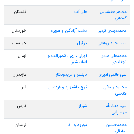
مظاهر حقشناس
علی آباد
گلستان
کودهی
محمدمهدی کرمی
دشت آزادگان و هویزه
خوزستان
سید احمد زرهانی
دزفول
خوزستان
محمدعلی هادی
تهران ، ری ، شمیرانات و
تهران
نجفآبادی
اسلامشهر
علی قائمی امیری
بابلسر و فریدونکنار
مازندران
محمود رضائی
کرج ، اشتهارد و فردیس
البرز
هنجنی
سید عطاءالله
شیراز
فارس
مهاجرانی
محمدحسین
دورود و ازنا
لرستان
صادقی