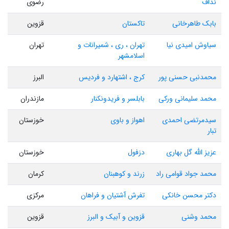
نداف
رضوی
بابک طاهرخانی
تاکستان
قزوین
سیاوش امیدی نیا
تهران ، ری ، شمیرانات و
تهران
اسلامشهر
محمدنبی حسنی پور
کرج ، اشتهارد و فردیس
البرز
محمد سلیمانی ورکی
بابلسر و فریدونکنار
مازندران
سیدمرتضی احمدی
اهواز و باوی
خوزستان
تبار
عزیز الله گل بهاری
دزفول
خوزستان
محمد جواد قوامی راد
زرند و کوهبنان
کرمان
دکتر محسن خانکی
تفرش آشتیان و فراهان
مرکزی
محمد وشنی
قزوین و آبیک و البرز
قزوین