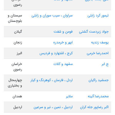
رضوی
تیمور کرد زابلی
سراوان ، سیب سوران و زابلی
سیستان و
بلوچستان
جواد زبردست گشتی
فومن و شفت
گیلان
یوسف زندیه
ابهر و خرمدره
زنجان
احمدرضا خرمی
کرج ، اشتهارد و فردیس
البرز
ج ابر
مشهد و کلات
خراسان
رضوی
جمشید راکیان
اردل ، فارسان ، کوهرنگ و کیار
چهارمحال
و بختیاری
محمدرضا آئینه
ملایر
همدان
اکبر رضاپور جله کران
اردبیل ، نمین ، نیر و سرعین
اردبیل