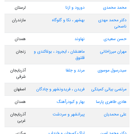
محمد محمدی
دورود و ازنا
لرستان
دکتر محمد مهدی
بهشهر ، نکا و گلوگاه
مازندران
ناصحی
حسن سعیدی
نهاوند
همدان
مهران میرزاخانی
ماهنشان ، ایجرود ، بوغاکندی و
زنجان
قلتوق
سیدرسول موسوی
مرند و جلفا
آذربایجان
شرقی
مرتضی بیاتی کمیتکی
فریدن ، فریدونشهر و چادگان
اصفهان
هادی طاهری پارسا
بهار و کبودرآهنگ
همدان
علی محمدیان
پیرانشهر و سردشت
آذربایجان
غربی
دکتر محمد امین
اراک کمیجان و خنداب
مرکزی