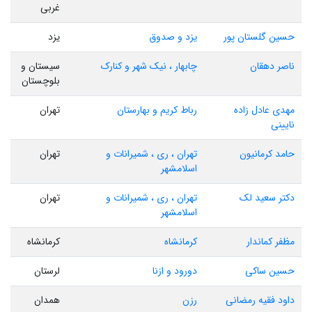
غربی
حسین گلستان پور
یزد و صدوق
یزد
ناصر دهقان
چابهار ، نیک شهر و کنارک
سیستان و
بلوچستان
مهدی عادل زاده
رباط کریم و بهارستان
تهران
نایینی
حامد کرمانیون
تهران ، ری ، شمیرانات و
تهران
اسلامشهر
دکتر سعید لک
تهران ، ری ، شمیرانات و
تهران
اسلامشهر
مظفر کماندار
کرمانشاه
کرمانشاه
حسین ساکی
دورود و ازنا
لرستان
داود فقیه رمضانی
رزن
همدان