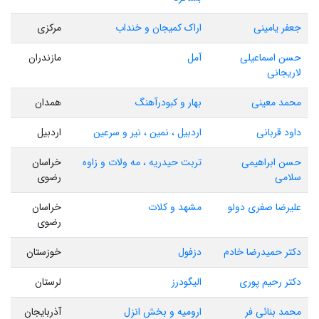
جعفر یامینی
اراک کمیجان و خنداب
مرکزی
حسن اسماعیلی
آمل
مازندران
لاریجانی
محمد معینی
بهار و کبودرآهنگ
همدان
داود قربانی
اردبیل ، نمین ، نیر و سرعین
اردبیل
حسن ابراهیمی
تربت حیدریه ، مه ولات و زاوه
خراسان
سلامی
رضوی
علیرضا صفری دولو
مشهد و کلات
خراسان
رضوی
دکتر حمیدرضا خادم
دزفول
خوزستان
دکتر رحیم پوری
الیگودرز
لرستان
محمد بنائی فر
ارومیه و بخش انزل
آذربایجان