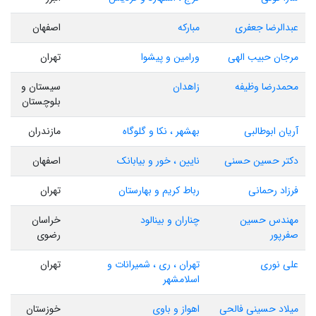
عبدالرضا جعفری
مبارکه
اصفهان
مرجان حبیب الهی
ورامین و پیشوا
تهران
محمدرضا وظیفه
زاهدان
سیستان و
بلوچستان
آریان ابوطالبی
بهشهر ، نکا و گلوگاه
مازندران
دکتر حسین حسنی
نایین ، خور و بیابانک
اصفهان
فرزاد رحمانی
رباط کریم و بهارستان
تهران
مهندس حسین
چناران و بینالود
خراسان
صفرپور
رضوی
علی نوری
تهران ، ری ، شمیرانات و
تهران
اسلامشهر
میلاد حسینی فالحی
اهواز و باوی
خوزستان