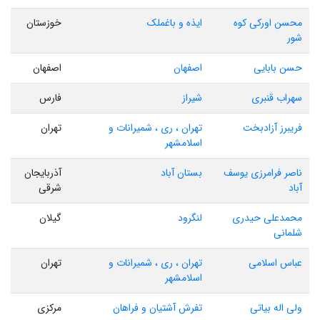
محسن اورکی کوه
ایذه و باغملک
خوزستان
شور
حسن بابایی
اصفهان
اصفهان
سهراب قنبری
شیراز
فارس
فریبرز آزادبخت
تهران ، ری ، شمیرانات و
تهران
اسلامشهر
ناصر فرامرزی یوسف
بستان آباد
آذربایجان
آباد
شرقی
محمدعلی حیدری
لنگرود
گیلان
شلمانی
عباس اسلامی
تهران ، ری ، شمیرانات و
تهران
اسلامشهر
ولی اله بیاتی
تفرش آشتیان و فراهان
مرکزی