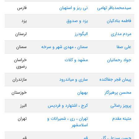
سیدمحمدباقر تهامی
نی ریز و استهبان
فارس
فاطمه بنادکیان
یزد و صدوق
یزد
مردم مداری
الیگودرز
لرستان
علی صفا
سمنان ، مهدی شهر و سرخه
سمنان
جواد رحمانیان
مشهد و کلات
خراسان
رضوی
پیمان قجر جفاکنده
ساری و میاندرود
مازندران
محسن پرهیزگار
بهبهان
خوزستان
پرویز رضائی
کرج ، اشتهارد و فردیس
البرز
متینه مقدم
تهران ، ری ، شمیرانات و
تهران
اسلامشهر
حسن سبزعلی گل
قم
قم