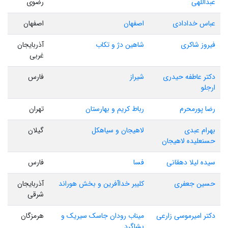
عبداللهی
رضوی
عباس خدادادی
اصفهان
اصفهان
فیروز شاکری
شاهین‌ دژ و تکاب
آذربایجان
غربی
دکتر عاطفه حیدری
شیراز
فارس
ارجلو
رضا پورمحرم
رباط کریم و بهارستان
تهران
بهرام عبدی
لاهیجان و سیاهکل
گیلان
حسنعلیده لاهیجان
سیده لیلا دهقانی
فسا
فارس
حسین جعفری
کلیبر خداآفرین و بخش هوراند
آذربایجان
شرقی
دکتر امیرموسی زارعی
میناب رودان جاسک سیریک و
هرمزگان
بشاگرد