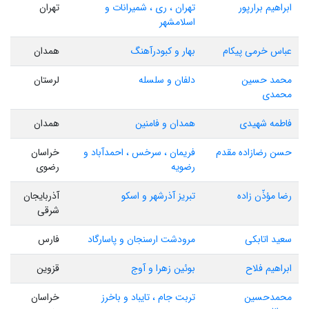
ابراهیم برارپور
تهران ، ری ، شمیرانات و
تهران
اسلامشهر
عباس خرمی پیکام
بهار و کبودرآهنگ
همدان
محمد حسین
دلفان و سلسله
لرستان
محمدی
فاطمه شهیدی
همدان و فامنین
همدان
حسن رضازاده مقدم
فریمان ، سرخس ، احمدآباد و
خراسان
رضویه
رضوی
رضا مؤذّن زاده
تبریز آذرشهر و اسکو
آذربایجان
شرقی
سعید اتابکی
مرودشت ارسنجان و پاسارگاد
فارس
ابراهیم فلاح
بوئین زهرا و آوج
قزوین
محمدحسین
تربت جام ، تایباد و باخرز
خراسان