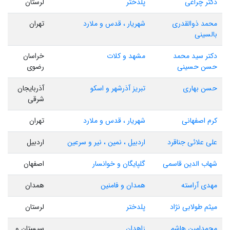
دکتر چراغی
پلدختر
لرستان
محمد ذوالقدری
شهریار ، قدس و ملارد
تهران
بالسینی
دکتر سید محمد
مشهد و کلات
خراسان
حسن حسینی
رضوی
حسن بهاری
تبریز آذرشهر و اسکو
آذربایجان
شرقی
کرم اصفهانی
شهریار ، قدس و ملارد
تهران
علی علائی جناقرد
اردبیل ، نمین ، نیر و سرعین
اردبیل
شهاب الدین قاسمی
گلپایگان و خوانسار
اصفهان
مهدی آراسته
همدان و فامنین
همدان
میثم طولابی نژاد
پلدختر
لرستان
محمدامین هاشم
زاهدان
سیستان و