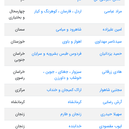
مراد عباسی
اردل ، فارسان ، کوهرنگ و کیار
چهارمحال
و بختیاری
امین علیزاده
شاهرود و میامی
سمنان
سیدناصر مهداوی
اهواز و باوی
خوزستان
حمید یزدانیان
فردوس طبس بشرویه و سرایان
خراسان
جنوبی
هادی زرقانی
سبزوار ، جغتای ، جوین ،
خراسان
خوشاب و داورزن
رضوی
مجتبی شاهوار
اراک کمیجان و خنداب
مرکزی
آرش رضایی
کرمانشاه
کرمانشاه
سهیلا حیدری
زنجان و طارم
زنجان
ایوب مقصودی
خدابنده
زنجان