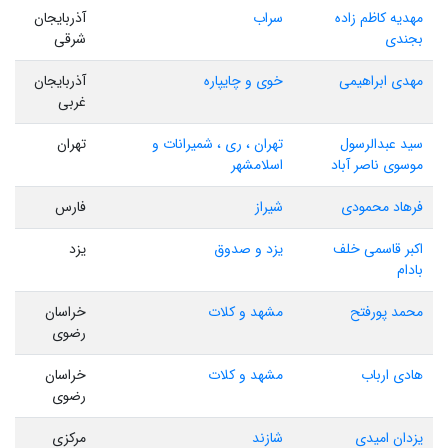
مهدیه کاظم زاده
سراب
آذربایجان
بجندی
شرقی
مهدی ابراهیمی
خوی و چایپاره
آذربایجان
غربی
سید عبدالرسول
تهران ، ری ، شمیرانات و
تهران
موسوی ناصر آباد
اسلامشهر
فرهاد محمودی
شیراز
فارس
اکبر قاسمی خلف
یزد و صدوق
یزد
بادام
محمد پورفتح
مشهد و کلات
خراسان
رضوی
هادی ارباب
مشهد و کلات
خراسان
رضوی
یزدان امیدی
شازند
مرکزی