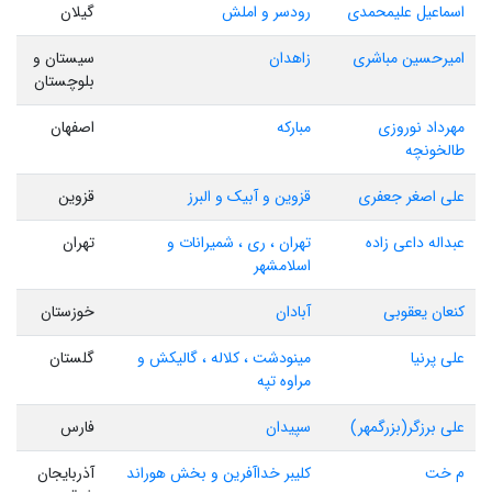
اسماعیل علیمحمدی
رودسر و املش
گیلان
امیرحسین مباشری
زاهدان
سیستان و
بلوچستان
مهرداد نوروزی
مبارکه
اصفهان
طالخونچه
علی اصغر جعفری
قزوین و آبیک و البرز
قزوین
عبداله داعی زاده
تهران ، ری ، شمیرانات و
تهران
اسلامشهر
کنعان یعقوبی
آبادان
خوزستان
علی پرنیا
مینودشت ، کلاله ، گالیکش و
گلستان
مراوه تپه
علی برزگر(بزرگمهر)
سپیدان
فارس
م خت
کلیبر خداآفرین و بخش هوراند
آذربایجان