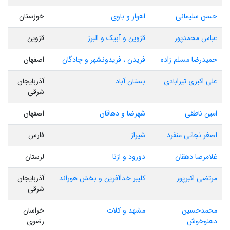
حسن سلیمانی
اهواز و باوی
خوزستان
عباس محمدپور
قزوین و آبیک و البرز
قزوین
حمیدرضا مسلم زاده
فریدن ، فریدونشهر و چادگان
اصفهان
علی اکبری تیرابادی
بستان آباد
آذربایجان
شرقی
امین ناطقی
شهرضا و دهاقان
اصفهان
اصغر نجاتی منفرد
شیراز
فارس
غلامرضا دهقان
دورود و ازنا
لرستان
مرتضی اکبرپور
کلیبر خداآفرین و بخش هوراند
آذربایجان
شرقی
محمدحسین
مشهد و کلات
خراسان
دهنوخوش
رضوی