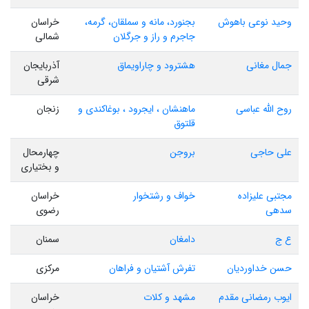
وحید نوعی باهوش
بجنورد، مانه و سملقان، گرمه،
خراسان
جاجرم و راز و جرگلان
شمالی
جمال مغانی
هشترود و چاراویماق
آذربایجان
شرقی
روح الله عباسی
ماهنشان ، ایجرود ، بوغاکندی و
زنجان
قلتوق
علی حاجی
بروجن
چهارمحال
و بختیاری
مجتبی علیزاده
خواف و رشتخوار
خراسان
سدهی
رضوی
ع ج
دامغان
سمنان
حسن خداوردیان
تفرش آشتیان و فراهان
مرکزی
ایوب رمضانی مقدم
مشهد و کلات
خراسان