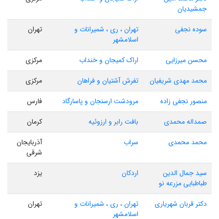
جمشیدیان
سوده نجفی
تهران ، ری ، شمیرانات و
تهران
اسلامشهر
محسن میرزایی
اراک کمیجان و خنداب
مرکزی
محمد مهدی شریفیان
تفرش آشتیان و فراهان
مرکزی
منصور نجفی زاده
مرودشت ارسنجان و پاسارگاد
فارس
صمداله محمدی
بافت رابر و ارزوئیه
کرمان
محمد محمدی
سراب
آذربایجان
شرقی
سید جمال الدین
اردکان
یزد
طباطبایی مزرعه نو
دکتر قربان شهریاری
تهران ، ری ، شمیرانات و
تهران
اسلامشهر