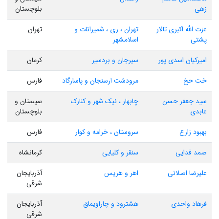
زهی
بلوچستان
عزت الله اکبری تالار
تهران ، ری ، شمیرانات و
تهران
پشتی
اسلامشهر
امیرکیان اسدی پور
سیرجان و بردسیر
کرمان
خت حخ
مرودشت ارسنجان و پاسارگاد
فارس
سید جعفر حسن
چابهار ، نیک شهر و کنارک
سیستان و
عابدی
بلوچستان
بهبود زارع
سروستان ، خرامه و کوار
فارس
صمد فدایی
سنقر و کلیایی
کرمانشاه
علیرضا اصلانی
اهر و هریس
آذربایجان
شرقی
فرهاد واحدی
هشترود و چاراویماق
آذربایجان
شرقی