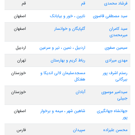
فرشاد محمدی
قم
قم
سید مصطفی قاضوی
نایین ، خور و بیابانک
اصفهان
سید کامران
گلپایگان و خوانسار
اصفهان
میرمحمدی
سیمین صفوی
اردبیل ، نمین ، نیر و سرعین
اردبیل
مهدی میرادی
رباط کریم و بهارستان
تهران
رستم اشرف پور
مسجدسلیمان لالی اندیکا و
خوزستان
بیرگانی
هفتکل
سیدامیر موسوی
آبادان
خوزستان
جبیلی
جهانشاه جهانگیری
شاهین شهر ، میمه و برخوار
اصفهان
پور
محسن علیزاده
سپیدان
فارس