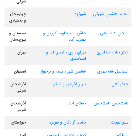
شرقی
محمد هاشمی شهرکی
شهرکرد
چهارمحال
و بختیاری
اسحاق هاشمزهی
خاش ، میرجاوه ، کورین و
سیستان و
نصرت آباد
بلوچستان
دکتر جلال خدایاری
تهران ، ری ، شمیرانات و
تهران
اسلامشهر
اسماعیل شاه نظری
شاهین شهر ، میمه و برخوار
اصفهان
جعفر آهی
تبریز آذرشهر و اسکو
آذربایجان
شرقی
نامشخص نامشخص
بستان آباد
آذربایجان
شرقی
سلوا عبیات
دشت آزادگان و هویزه
خوزستان
سارا کوتی
کرج ، اشتهارد و فردیس
البرز