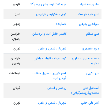
سامان خداخواه
مرودشت ارسنجان و پاسارگاد
فارس
علی خرم دوست
کرج ، اشتهارد و فردیس
البرز
مهرالدین رفیعی
خدابنده
زنجان
علی منظم
کاشمر خلیل آباد و بردسکن
خراسان
رضوی
داود منصوری
شهریار ، قدس و ملارد
تهران
محمدحسین عبدالهی
تربت جام ، تایباد و باخرز
خراسان
ماهرود
رضوی
س. اکبری
قصر شیرین ، سرپل ذهاب ،
کرمانشاه
گیلان غرب
اسماعیل علی
رودسر و املش
گیلان
محمدی(رودسرگیلان)
امیر علی حقی
شهریار ، قدس و ملارد
تهران