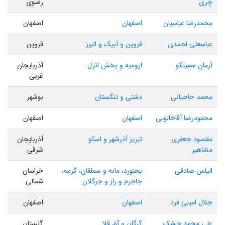
چری
رضوی
محمدرضا عباسیان
اصفهان
اصفهان
عباسعلی احمدی
قزوین و آبیک و البرز
قزوین
آرمان سمیتکو
ارومیه و بخش انزل
آذربایجان
غربی
محمد حاجیانی
دشتی و تنگستان
بوشهر
محمودرضا آقاخالویی
اصفهان
اصفهان
مقصود جعفری
تبریز آذرشهر و اسکو
آذربایجان
مشاهیر
شرقی
الیاس صادقی
بجنورد، مانه و سملقان، گرمه،
خراسان
جاجرم و راز و جرگلان
شمالی
جلال امینی فرد
اصفهان
اصفهان
علی محمد چشک
گرگان و آق قلا
گلستان