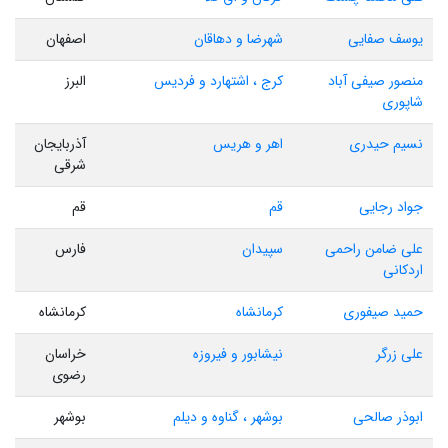
یوسف صفایی
شهرضا و دهاقان
اصفهان
منصور صیفی آباد
کرج ، اشتهارد و فردیس
البرز
شاپوری
نسیم حیدری
اهر و هریس
آذربایجان
شرقی
جواد رجایی
قم
قم
علی ضامن راحمی
سپیدان
فارس
اردکانی
حمید صیفوری
کرمانشاه
کرمانشاه
علی زرگر
نیشابور و فیروزه
خراسان
رضوی
ابوذر صالحی
بوشهر ، گناوه و دیلم
بوشهر