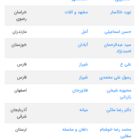
نوید خاکسار
مشهد و کلات
خراسان
رضوی
حسن اسماعیلی
آمل
مازندران
سید عبدالرحمان
آبادان
خوزستان
احمدنژاد
علی ع
شیراز
فارس
رسول علی محمدی
شیراز
فارس
محبوبه شیخی
فلاورجان
اصفهان
زازرانی
دکتر رضا ملکی
میانه
آذربایجان
شرقی
محمد رضا خوشنام
دلفان و سلسله
لرستان
سقایی