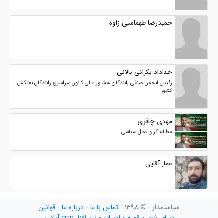
حمیدرضا طهماسبی زاوه
خداداد بکرانی بالانی
رئیس انجمن صنفی رانندگان ،مشاور عالی کانون سراسری رانندگان نفتکش
کشور
مهدی چاقری
مطالبه گر و فعال سیاسی
عمار آقایی
سیاستمدار - © ۱۳۹۸ -
تماس با ما
-
درباره ما
-
قوانین
دنیای شعر و قصه و ادبیات
-
نرم افزار crm آنلاین