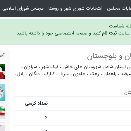
خابات مجلس
انتخابات شورای شهر و روستا
مجلس شورای اسلامی
سانه شماست.
ر سایت
ثبت نام
کنید و صفحه اختصاصی خود را داشته باشید.
ن و بلوچستان
آخر
خاش
،
نیک شهر
،
سراوان
،
رقند
،
زاهدان
،
زهک
،
هامون
،
سرباز
،
کنارک
،
دلگان
،
زابل
،
تان
تعداد کرسی
2